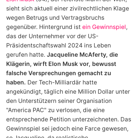
Alle Themen auf Promiflash
sieht sich aktuell einer zivilrechtlichen Klage
Jobs
wegen Betrugs und Vertragsbruchs
gegenüber. Hintergrund ist
ein Gewinnspiel
,
App runterladen
das der Unternehmer vor der US-
Team
Präsidentschaftswahl 2024 ins Leben
gerufen hatte.
Jacqueline McAferty, die
Redaktionelle Richtlinien
Klägerin, wirft Elon Musk vor, bewusst
Impressum
falsche Versprechungen gemacht zu
haben.
Der Tech-Milliardär hatte
Datenschutzerklärung
angekündigt, täglich eine Million Dollar unter
Nutzungsbedingungen
den Unterstützern seiner Organisation
Utiq verwalten
"America PAC" zu verlosen, die eine
entsprechende Petition unterzeichneten. Das
Gewinnspiel sei jedoch eine Farce gewesen,
so Jacqueline, da realistische