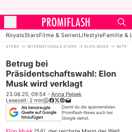
Royals
Stars
Filme & Serien
Lifestyle
Familie & 
STARS
INTERNATIONALE STARS
ELON MUSK
BETRUG
Royals
Betrug bei
Stars
Präsidentschaftswahl: Elon
Filme & Serien
Musk wird verklagt
Lifestyle
23.08.25, 09:54
-
Anna Pejsek
Lesezeit:
2
min
Familie & Liebe
Damit du die spannendsten
Promiflash-News auch bei
Promiflash Exklusiv
Google siehst.
Elon Musk
(54), der reichste Mann der Welt,