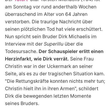
Alle Themen auf Promiflash
am Sonntag vor rund anderthalb Wochen
Jobs
überraschend im Alter von 64 Jahren
verstorben. Die traurige Nachricht über
App runterladen
seinen plötzlichen Tod hat viele erschüttert.
Team
Nun spricht sein Bruder Dirk Michaelis im
Interview mit der
Superillu
über die
Redaktionelle Richtlinien
Todesursache.
Der Schauspieler erlitt einen
Impressum
Herzinfarkt, wie Dirk verrät.
Seine Frau
Christin war in der Uckermark an seiner
Datenschutzerklärung
Seite, als es zu der tragischen Situation kam.
Nutzungsbedingungen
"Die Rettungskräfte konnten nichts mehr tun;
Utiq verwalten
Christin hielt ihn in ihren Armen", schildert
Dirk die bewegenden letzten Momente
seines Bruders.