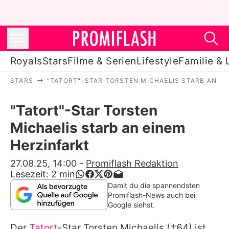
Royals
Stars
Filme & Serien
Lifestyle
Familie & 
STARS
"TATORT"-STAR TORSTEN MICHAELIS STARB AN EI
Royals
"Tatort"-Star Torsten
Stars
Michaelis starb an einem
Filme & Serien
Herzinfarkt
Lifestyle
27.08.25, 14:00
-
Promiflash Redaktion
Lesezeit:
2
min
Familie & Liebe
Damit du die spannendsten
Promiflash-News auch bei
Promiflash Exklusiv
Google siehst.
Der
Tatort
-Star
Torsten Michaelis
(†64) ist