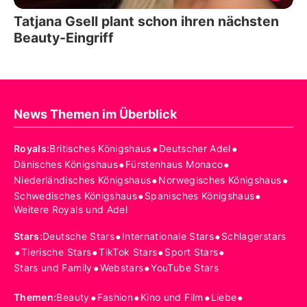
Tatjana Gsell plant schon ihren nächsten
Beauty-Eingriff
News Themen im Überblick
•
•
Royals
:
Britisches Königshaus
Deutscher Adel
•
•
Dänisches Königshaus
Fürstenhaus Monaco
•
•
Niederländisches Königshaus
Norwegisches Königshaus
•
•
Schwedisches Königshaus
Spanisches Königshaus
Weitere Royals und Adel
•
•
Stars
:
Deutsche Stars
Internationale Stars
Schlagerstars
•
•
•
•
Tierische Stars
TikTok Stars
Sport Stars
•
•
Stars und Family
Webstars
YouTube Stars
•
•
•
•
Themen
:
Beauty
Fashion
Kino und Film
Liebe