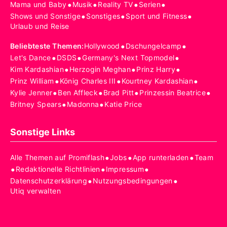
•
•
•
•
Mama und Baby
Musik
Reality TV
Serien
•
•
•
Shows und Sonstige
Sonstiges
Sport und Fitness
Urlaub und Reise
•
•
Beliebteste Themen
:
Hollywood
Dschungelcamp
•
•
•
Let's Dance
DSDS
Germany's Next Topmodel
•
•
•
Kim Kardashian
Herzogin Meghan
Prinz Harry
•
•
•
Prinz William
König Charles III
Kourtney Kardashian
•
•
•
•
Kylie Jenner
Ben Affleck
Brad Pitt
Prinzessin Beatrice
•
•
Britney Spears
Madonna
Katie Price
Sonstige Links
•
•
•
Alle Themen auf Promiflash
Jobs
App runterladen
Team
•
•
•
Redaktionelle Richtlinien
Impressum
•
•
Datenschutzerklärung
Nutzungsbedingungen
Utiq verwalten