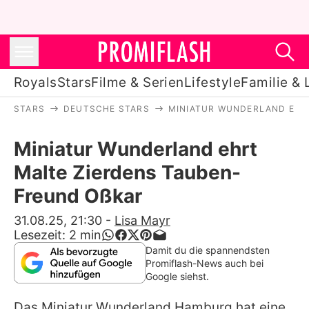
Royals
Stars
Filme & Serien
Lifestyle
Familie & 
STARS
DEUTSCHE STARS
MINIATUR WUNDERLAND EHRT
Royals
Miniatur Wunderland ehrt
Stars
Malte Zierdens Tauben-
Filme & Serien
Freund Oßkar
Lifestyle
31.08.25, 21:30
-
Lisa Mayr
Lesezeit:
2
min
Familie & Liebe
Damit du die spannendsten
Promiflash-News auch bei
Promiflash Exklusiv
Google siehst.
Das Miniatur Wunderland Hamburg hat eine