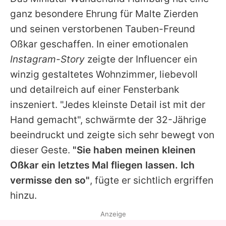
Alle Themen auf Promiflash
ganz besondere Ehrung für
Malte Zierden
Jobs
und seinen verstorbenen Tauben-Freund
Oßkar geschaffen. In einer emotionalen
App runterladen
Instagram-Story
zeigte der Influencer ein
Team
winzig gestaltetes Wohnzimmer, liebevoll
und detailreich auf einer Fensterbank
Redaktionelle Richtlinien
inszeniert. "Jedes kleinste Detail ist mit der
Impressum
Hand gemacht", schwärmte der 32-Jährige
beeindruckt und zeigte sich sehr bewegt von
Datenschutzerklärung
dieser Geste.
"Sie haben meinen kleinen
Nutzungsbedingungen
Oßkar ein letztes Mal fliegen lassen. Ich
Utiq verwalten
vermisse den so"
, fügte er sichtlich ergriffen
hinzu.
Anzeige