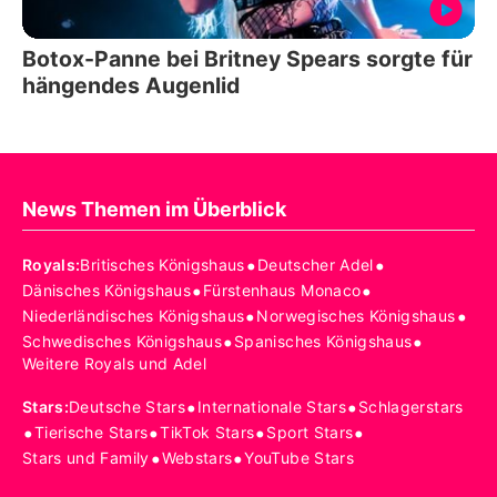
Botox-Panne bei Britney Spears sorgte für
hängendes Augenlid
News Themen im Überblick
•
•
Royals
:
Britisches Königshaus
Deutscher Adel
•
•
Dänisches Königshaus
Fürstenhaus Monaco
•
•
Niederländisches Königshaus
Norwegisches Königshaus
•
•
Schwedisches Königshaus
Spanisches Königshaus
Weitere Royals und Adel
•
•
Stars
:
Deutsche Stars
Internationale Stars
Schlagerstars
•
•
•
•
Tierische Stars
TikTok Stars
Sport Stars
•
•
Stars und Family
Webstars
YouTube Stars