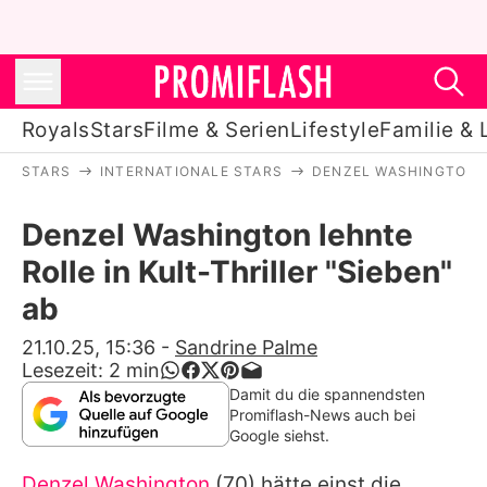
Royals
Stars
Filme & Serien
Lifestyle
Familie & 
STARS
INTERNATIONALE STARS
DENZEL WASHINGTON
Royals
Denzel Washington lehnte
Stars
Rolle in Kult-Thriller "Sieben"
Filme & Serien
ab
Lifestyle
21.10.25, 15:36
-
Sandrine Palme
Lesezeit:
2
min
Familie & Liebe
Damit du die spannendsten
Promiflash-News auch bei
Promiflash Exklusiv
Google siehst.
Denzel Washington
(70) hätte einst die