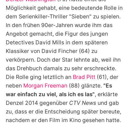
Alle Themen auf Promiflash
Möglichkeit gehabt, eine bedeutende Rolle in
Jobs
dem Serienkiller-Thriller "Sieben" zu spielen.
In den frühen 90er-Jahren wurde ihm das
App runterladen
Angebot gemacht, die Figur des jungen
Team
Detectives David Mills in dem späteren
Klassiker von
David Fincher
(64) zu
Redaktionelle Richtlinien
verkörpern. Doch der Star lehnte ab, weil ihn
Impressum
das Drehbuch damals zu sehr erschreckte.
Die Rolle ging letztlich an
Brad Pitt
(61), der
Datenschutzerklärung
neben
Morgan Freeman
(88) glänzte.
"Es
Nutzungsbedingungen
war einfach zu viel, als ich es las"
, erklärte
Utiq verwalten
Denzel
2014 gegenüber
CTV News
und gab
zu, dass er die Entscheidung später bereute,
nachdem er den Film im Kino gesehen hatte.