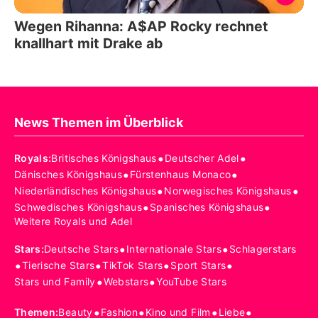
Wegen Rihanna: A$AP Rocky rechnet
knallhart mit Drake ab
News Themen im Überblick
•
•
Royals
:
Britisches Königshaus
Deutscher Adel
•
•
Dänisches Königshaus
Fürstenhaus Monaco
•
•
Niederländisches Königshaus
Norwegisches Königshaus
•
•
Schwedisches Königshaus
Spanisches Königshaus
Weitere Royals und Adel
•
•
Stars
:
Deutsche Stars
Internationale Stars
Schlagerstars
•
•
•
•
Tierische Stars
TikTok Stars
Sport Stars
•
•
Stars und Family
Webstars
YouTube Stars
•
•
•
•
Themen
:
Beauty
Fashion
Kino und Film
Liebe