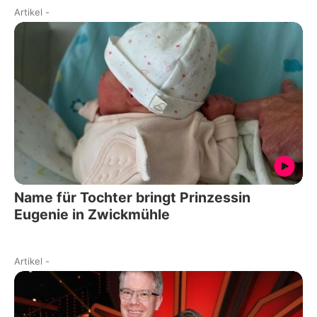
Artikel
-
Name für Tochter bringt Prinzessin
Eugenie in Zwickmühle
Artikel
-