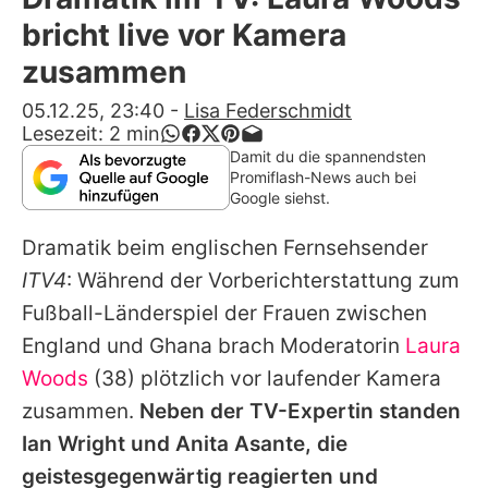
Alle Themen auf Promiflash
bricht live vor Kamera
Jobs
zusammen
App runterladen
05.12.25, 23:40
-
Lisa Federschmidt
Lesezeit:
2
min
Team
Damit du die spannendsten
Promiflash-News auch bei
Redaktionelle Richtlinien
Google siehst.
Dramatik beim englischen Fernsehsender
Impressum
ITV4
: Während der Vorberichterstattung zum
Datenschutzerklärung
Fußball-Länderspiel der Frauen zwischen
Nutzungsbedingungen
England und Ghana brach Moderatorin
Laura
Woods
(38) plötzlich vor laufender Kamera
Utiq verwalten
zusammen.
Neben der TV-Expertin standen
Ian Wright und Anita Asante, die
geistesgegenwärtig reagierten und