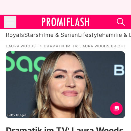
Royals
Stars
Filme & Serien
Lifestyle
Familie & 
LAURA WOODS
DRAMATIK IM TV: LAURA WOODS BRICHT 
Royals
Stars
Filme & Serien
Lifestyle
Familie & Liebe
Promiflash Exklusiv
Getty Images
Dramatik im TV: Laura Woods