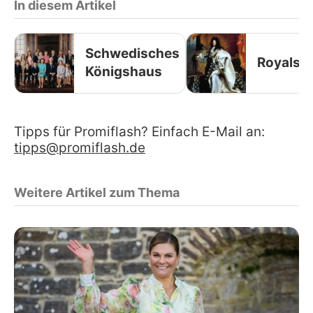
In diesem Artikel
Schwedisches
Royals
Königshaus
Tipps für Promiflash? Einfach E-Mail an:
tipps@promiflash.de
Weitere Artikel zum Thema