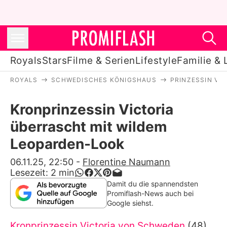
Royals
Stars
Filme & Serien
Lifestyle
Familie & 
ROYALS
SCHWEDISCHES KÖNIGSHAUS
PRINZESSIN VI
Royals
Kronprinzessin Victoria
Stars
überrascht mit wildem
Filme & Serien
Leoparden-Look
Lifestyle
06.11.25, 22:50
-
Florentine Naumann
Lesezeit:
2
min
Familie & Liebe
Damit du die spannendsten
Promiflash-News auch bei
Promiflash Exklusiv
Google siehst.
Kronprinzessin Victoria von Schweden
(48)