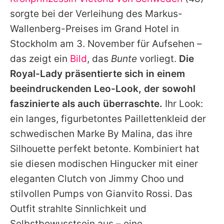
Alle Themen auf Promiflash
sorgte bei der Verleihung des Markus-
Jobs
Wallenberg-Preises im Grand Hotel in
Stockholm am 3. November für Aufsehen –
App runterladen
das zeigt ein
Bild
, das
Bunte
vorliegt.
Die
Team
Royal-Lady präsentierte sich in einem
beeindruckenden Leo-Look, der sowohl
Redaktionelle Richtlinien
faszinierte als auch überraschte.
Ihr Look:
Impressum
ein langes, figurbetontes Paillettenkleid der
schwedischen Marke By Malina, das ihre
Datenschutzerklärung
Silhouette perfekt betonte. Kombiniert hat
Nutzungsbedingungen
sie diesen modischen Hingucker mit einer
Utiq verwalten
eleganten Clutch von Jimmy Choo und
stilvollen Pumps von Gianvito Rossi. Das
Outfit strahlte Sinnlichkeit und
Selbstbewusstsein aus – eine