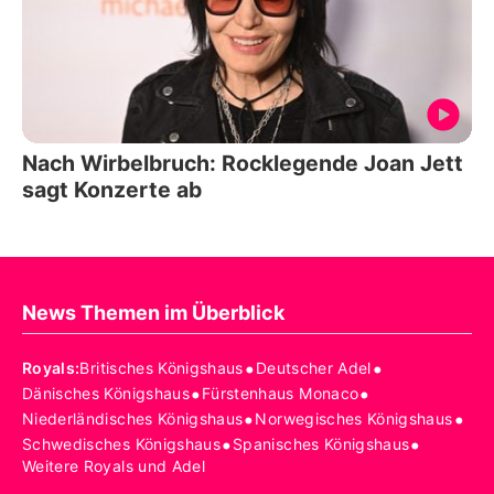
Nach Wirbelbruch: Rocklegende Joan Jett
sagt Konzerte ab
News Themen im Überblick
•
•
Royals
:
Britisches Königshaus
Deutscher Adel
•
•
Dänisches Königshaus
Fürstenhaus Monaco
•
•
Niederländisches Königshaus
Norwegisches Königshaus
•
•
Schwedisches Königshaus
Spanisches Königshaus
Weitere Royals und Adel