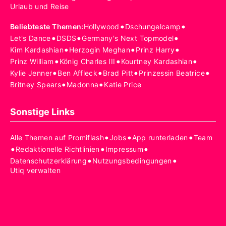
Urlaub und Reise
•
•
Beliebteste Themen
:
Hollywood
Dschungelcamp
•
•
•
Let's Dance
DSDS
Germany's Next Topmodel
•
•
•
Kim Kardashian
Herzogin Meghan
Prinz Harry
•
•
•
Prinz William
König Charles III
Kourtney Kardashian
•
•
•
•
Kylie Jenner
Ben Affleck
Brad Pitt
Prinzessin Beatrice
•
•
Britney Spears
Madonna
Katie Price
Sonstige Links
•
•
•
Alle Themen auf Promiflash
Jobs
App runterladen
Team
•
•
•
Redaktionelle Richtlinien
Impressum
•
•
Datenschutzerklärung
Nutzungsbedingungen
Utiq verwalten