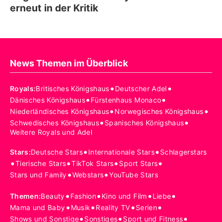
erneut in der Kritik
News Themen im Überblick
•
•
Royals
:
Britisches Königshaus
Deutscher Adel
•
•
Dänisches Königshaus
Fürstenhaus Monaco
•
•
Niederländisches Königshaus
Norwegisches Königshaus
•
•
Schwedisches Königshaus
Spanisches Königshaus
Weitere Royals und Adel
•
•
Stars
:
Deutsche Stars
Internationale Stars
Schlagerstars
•
•
•
•
Tierische Stars
TikTok Stars
Sport Stars
•
•
Stars und Family
Webstars
YouTube Stars
•
•
•
•
Themen
:
Beauty
Fashion
Kino und Film
Liebe
•
•
•
•
Mama und Baby
Musik
Reality TV
Serien
•
•
•
Shows und Sonstige
Sonstiges
Sport und Fitness