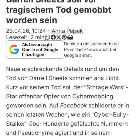
Alle Themen auf Promiflash
tragischem Tod gemobbt
Jobs
worden sein
App runterladen
23.04.26, 10:24
-
Anna Pejsek
Lesezeit:
2
min
Team
Damit du die spannendsten
Promiflash-News auch bei
Redaktionelle Richtlinien
Google siehst.
Neue erschreckende Details rund um den
Impressum
Tod von
Darrell Sheets
kommen ans Licht.
Datenschutzerklärung
Kurz vor seinem Tod soll der "Storage Wars"-
Nutzungsbedingungen
Star offenbar Opfer von Cybermobbing
geworden sein. Auf
Facebook
schilderte er in
Utiq verwalten
seinen letzten Wochen, wie ein "Cyber-Bully-
Stalker" über Hunderte gefälschte Nummern
und Pseudonyme agiert und in seinem