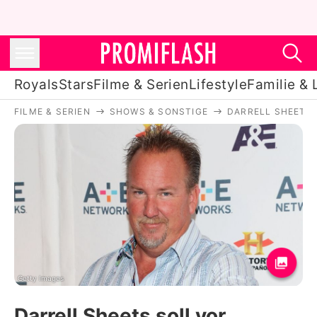
Royals
Stars
Filme & Serien
Lifestyle
Familie & 
FILME & SERIEN
SHOWS & SONSTIGE
DARRELL SHEETS
Royals
Stars
Filme & Serien
Lifestyle
Familie & Liebe
Promiflash Exklusiv
Getty Images
Darrell Sheets soll vor