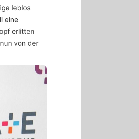
ge leblos
l eine
pf erlitten
d nun von der