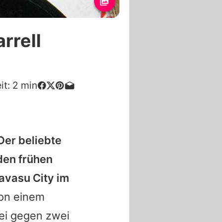
rrell
it:
2
min
Der beliebte
den frühen
avasu City im
von einem
sei gegen zwei