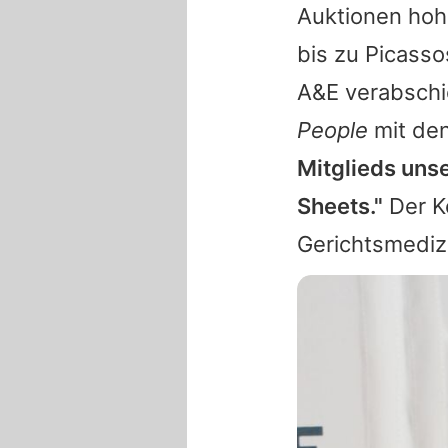
Auktionen hohe
bis zu Picasso
A&E verabschi
People
mit de
Mitglieds unse
Sheets."
Der Kö
Gerichtsmediz