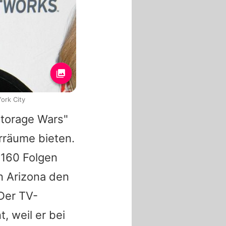
ork City
Storage Wars"
erräume bieten.
s 160 Folgen
n Arizona den
Der TV-
, weil er bei