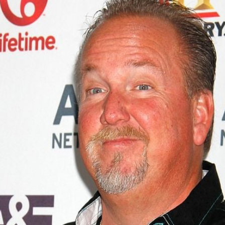
Filme & Serien
Lifestyle
Familie & Liebe
Promiflash Exklusiv
Alle Themen auf Promiflash
Jobs
App runterladen
Team
Redaktionelle Richtlinien
Impressum