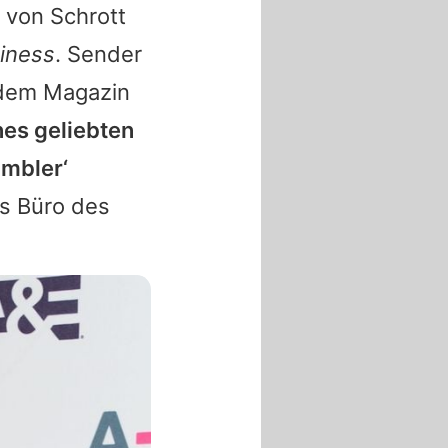
 von Schrott
iness
. Sender
 dem Magazin
nes geliebten
ambler‘
as Büro des