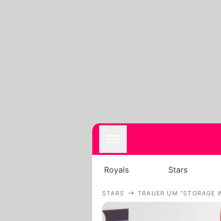
Royals
Stars
STARS
TRAUER UM "STORAGE W