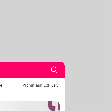
be
Promiflash Exklusiv