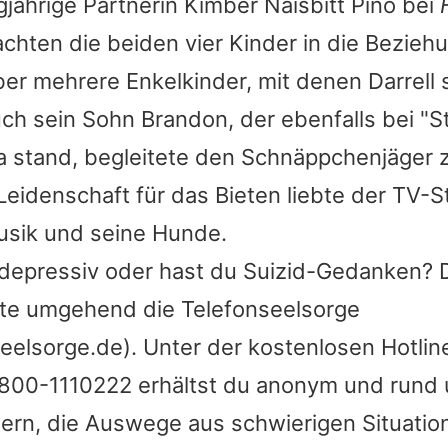
gjährige Partnerin Kimber Naisbitt Pino bei
hten die beiden vier Kinder in die Bezieh
ber mehrere Enkelkinder, mit denen Darrell s
ch sein Sohn Brandon, der ebenfalls bei "
a stand, begleitete den Schnäppchenjäger 
eidenschaft für das Bieten liebte der TV-S
usik und seine Hunde.
t depressiv oder hast du Suizid-Gedanken?
itte umgehend die Telefonseelsorge
eelsorge.de). Unter der kostenlosen Hotli
0800-1110222 erhältst du anonym und rund 
tern, die Auswege aus schwierigen Situatio