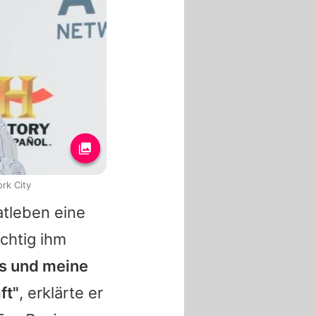
rk City
atleben eine
ichtig ihm
ns und meine
ft"
, erklärte er