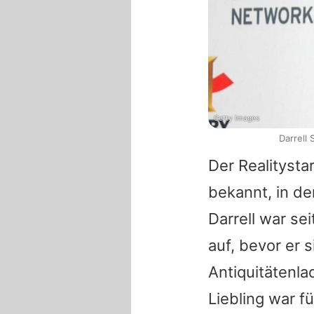
Getty Images
Darrell
Der Realityst
bekannt, in de
Darrell war se
auf, bevor er
Antiquitätenl
Liebling war f