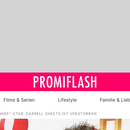
Filme & Serien
Lifestyle
Familie & Lie
ARS"-STAR: DARRELL SHEETS IST VERSTORBEN
Royals
Stars