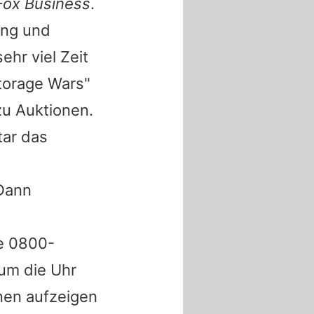
Fox Business
.
ung und
ehr viel Zeit
Storage Wars"
zu Auktionen.
tar das
 Dann
ne 0800-
um die Uhr
nen aufzeigen