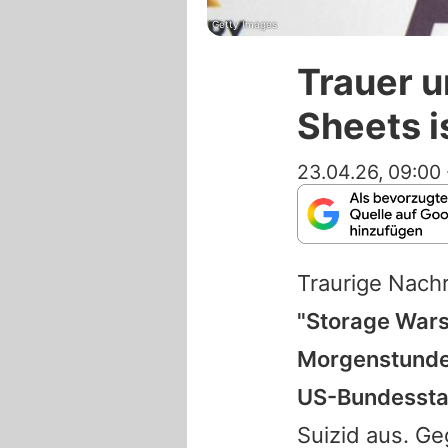
Getty Images
Trauer u
Sheets i
23.04.26, 09:00
Traurige Nach
"Storage Wars
Morgenstunden
US-Bundessta
Suizid aus. G