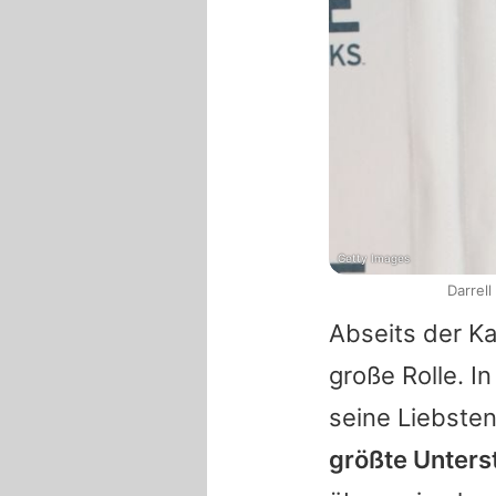
Getty Images
Darrel
Abseits der Ka
große Rolle. I
seine Liebsten
größte Unters