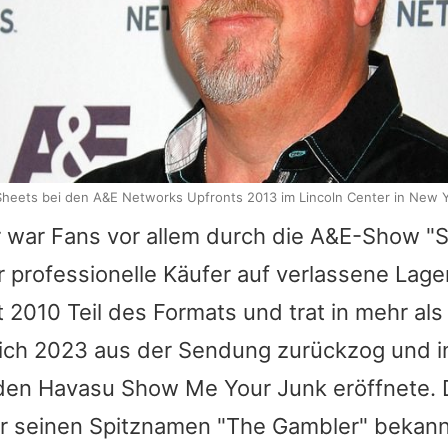
 Sheets bei den A&E Networks Upfronts 2013 im Lincoln Center in New Y
ar war Fans vor allem durch die A&E-Show "
r professionelle Käufer auf verlassene Lag
it 2010 Teil des Formats und trat in mehr al
 sich 2023 aus der Sendung zurückzog und i
aden Havasu Show Me Your Junk eröffnete. 
ür seinen Spitznamen "The Gambler" bekannt