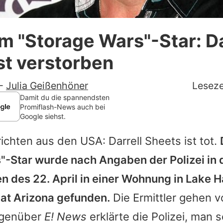
Datenschutzerklärung
m "Storage Wars"-Star: Da
Nutzungsbedingungen
st verstorben
Utiq verwalten
-
Julia Geißenhöner
Leseze
Damit du die spannendsten
Promiflash-News auch bei
Google siehst.
richten aus den USA:
Darrell Sheets
ist tot.
"-Star wurde nach Angaben der Polizei in 
 des 22. April in einer Wohnung in Lake H
at Arizona gefunden.
Die Ermittler gehen 
egenüber
E! News
erklärte die Polizei, man 