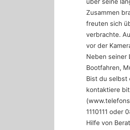
über seine lan
Zusammen brac
freuten sich ü
verbrachte. Au
vor der Kamer
Neben seiner L
Bootfahren, M
Bist du selbs
kontaktiere b
(www.telefons
1110111 oder 
Hilfe von Bera