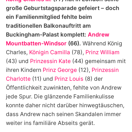
Alle Themen auf Promiflash
große Geburtstagsparade gefeiert – doch
Jobs
ein Familienmitglied fehlte beim
traditionellen Balkonauftritt am
App runterladen
Buckingham-Palast komplett:
Andrew
Team
Mountbatten-Windsor
(66).
Während
König
Charles
,
Königin Camilla
(78),
Prinz William
Redaktionelle Richtlinien
(43) und
Prinzessin Kate
(44) gemeinsam mit
Impressum
ihren Kindern
Prinz George
(12),
Prinzessin
Charlotte
(11) und
Prinz Louis
(8) der
Datenschutzerklärung
Öffentlichkeit zuwinkten, fehlte von
Andrew
Nutzungsbedingungen
jede Spur. Die glänzende Familienkulisse
Utiq verwalten
konnte daher nicht darüber hinwegtäuschen,
dass
Andrew
nach seinen Skandalen immer
weiter ins familiäre Abseits gerät.