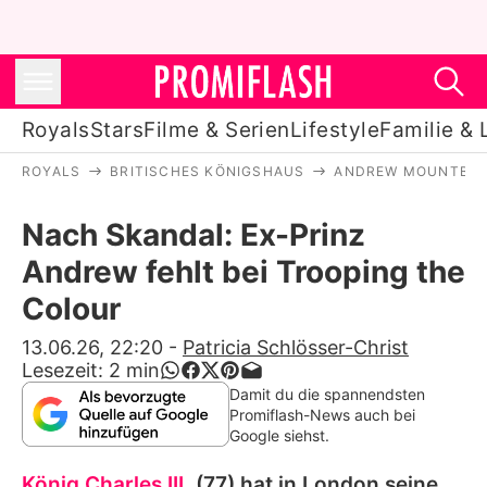
Royals
Stars
Filme & Serien
Lifestyle
Familie & 
ROYALS
BRITISCHES KÖNIGSHAUS
ANDREW MOUNTBAT
Royals
Nach Skandal: Ex-Prinz
Stars
Andrew fehlt bei Trooping the
Filme & Serien
Colour
Lifestyle
13.06.26, 22:20
-
Patricia Schlösser-Christ
Lesezeit:
2
min
Familie & Liebe
Damit du die spannendsten
Promiflash-News auch bei
Promiflash Exklusiv
Google siehst.
König Charles III.
(77) hat in London seine