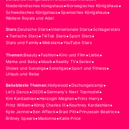
•
•
Niederländisches Königshaus
Norwegisches Königshaus
•
•
Schwedisches Königshaus
Spanisches Königshaus
Weitere Royals und Adel
•
•
Stars
:
Deutsche Stars
Internationale Stars
Schlagerstars
•
•
•
•
Tierische Stars
TikTok Stars
Sport Stars
•
•
Stars und Family
Webstars
YouTube Stars
•
•
•
•
Themen
:
Beauty
Fashion
Kino und Film
Liebe
•
•
•
•
Mama und Baby
Musik
Reality TV
Serien
•
•
•
Shows und Sonstige
Sonstiges
Sport und Fitness
Urlaub und Reise
•
•
Beliebteste Themen
:
Hollywood
Dschungelcamp
•
•
•
Let's Dance
DSDS
Germany's Next Topmodel
•
•
•
Kim Kardashian
Herzogin Meghan
Prinz Harry
•
•
•
Prinz William
König Charles III
Kourtney Kardashian
•
•
•
•
Kylie Jenner
Ben Affleck
Brad Pitt
Prinzessin Beatrice
•
•
Britney Spears
Madonna
Katie Price