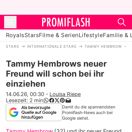
Royals
Stars
Filme & Serien
Lifestyle
Familie & 
STARS
INTERNATIONALE STARS
TAMMY HEMBROW
Royals
Tammy Hembrows neuer
Stars
Freund will schon bei ihr
Filme & Serien
einziehen
Lifestyle
14.06.26, 00:30
-
Louisa Riepe
Lesezeit:
2
min
Familie & Liebe
Damit du die spannendsten
Promiflash-News auch bei
Promiflash Exklusiv
Google siehst.
Tammy Hembrow
(32) und ihr neuer Freund