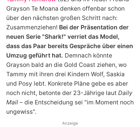
Alle Themen auf Promiflash
Grayson Te Moana denken offenbar schon
Jobs
über den nächsten großen Schritt nach:
Zusammenziehen!
Bei der Präsentation der
App runterladen
neuen Serie "Shark!" verriet das Model,
Team
dass das Paar bereits Gespräche über einen
Umzug geführt hat.
Demnach könnte
Redaktionelle Richtlinien
Grayson bald an die Gold Coast ziehen, wo
Impressum
Tammy
mit ihren drei Kindern Wolf, Saskia
und Posy lebt. Konkrete Pläne gebe es aber
Datenschutzerklärung
noch nicht, betonte der 23-Jährige laut
Daily
Nutzungsbedingungen
Mail
– die Entscheidung sei "im Moment noch
Utiq verwalten
ungewiss".
Anzeige