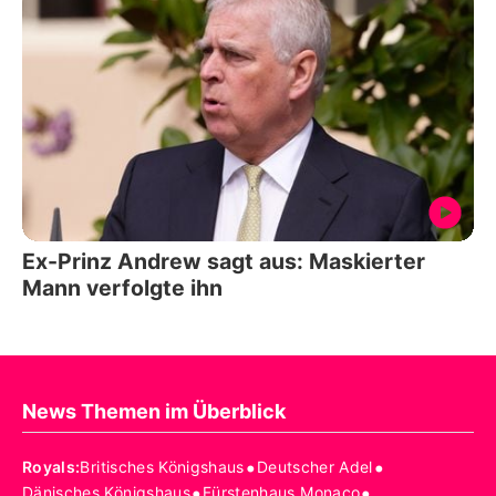
Ex-Prinz Andrew sagt aus: Maskierter
Mann verfolgte ihn
News Themen im Überblick
•
•
Royals
:
Britisches Königshaus
Deutscher Adel
•
•
Dänisches Königshaus
Fürstenhaus Monaco