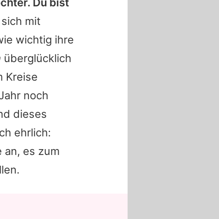
chter. Du bist
sich mit
e wichtig ihre
m
überglücklich
m Kreise
 Jahr noch
nd dieses
h ehrlich:
e an, es zum
len.