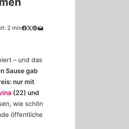
rmen
it:
2
min
eiert – und das
en Sause gab
eis: nur mit
vina
(22) und
sen, wie schön
de öffentliche