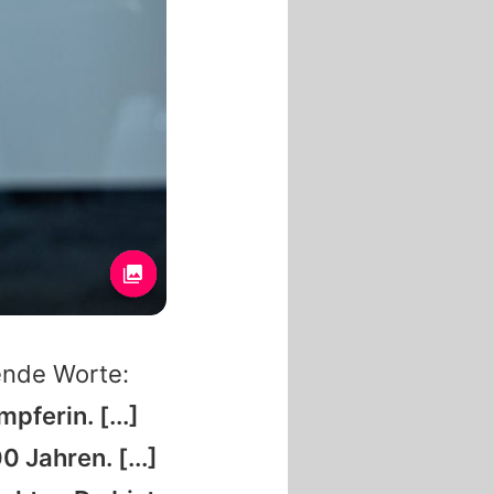
nde Worte:
pferin. [...]
 Jahren. [...]