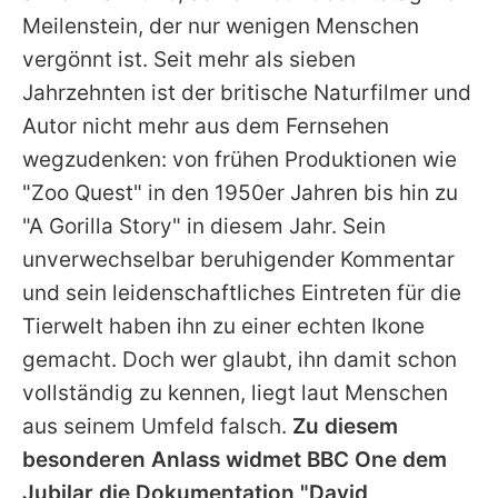
Alle Themen auf Promiflash
Meilenstein, der nur wenigen Menschen
vergönnt ist. Seit mehr als sieben
Jobs
Jahrzehnten ist der britische Naturfilmer und
App runterladen
Autor nicht mehr aus dem Fernsehen
Team
wegzudenken: von frühen Produktionen wie
"Zoo Quest" in den 1950er Jahren bis hin zu
Redaktionelle Richtlinien
"A Gorilla Story" in diesem Jahr. Sein
Impressum
unverwechselbar beruhigender Kommentar
und sein leidenschaftliches Eintreten für die
Datenschutzerklärung
Tierwelt haben ihn zu einer echten Ikone
Nutzungsbedingungen
gemacht. Doch wer glaubt, ihn damit schon
vollständig zu kennen, liegt laut Menschen
Utiq verwalten
aus seinem Umfeld falsch.
Zu diesem
besonderen Anlass widmet BBC One dem
Jubilar die Dokumentation "David