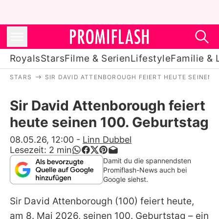
Royals
Stars
Filme & Serien
Lifestyle
Familie & 
STARS
SIR DAVID ATTENBOROUGH FEIERT HEUTE SEINEN 
Royals
Sir David Attenborough feiert
Stars
heute seinen 100. Geburtstag
Filme & Serien
08.05.26, 12:00
-
Linn Dubbel
Lesezeit:
2
min
Lifestyle
Damit du die spannendsten
Promiflash-News auch bei
Familie & Liebe
Google siehst.
Promiflash Exklusiv
Sir
David Attenborough
(100) feiert heute,
am 8. Mai 2026, seinen 100. Geburtstag – ein