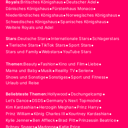
•
•
Royals
:
Britisches Königshaus
Deutscher Adel
•
•
Dänisches Königshaus
Fürstenhaus Monaco
•
•
Niederländisches Königshaus
Norwegisches Königshaus
•
•
Schwedisches Königshaus
Spanisches Königshaus
Weitere Royals und Adel
•
•
Stars
:
Deutsche Stars
Internationale Stars
Schlagerstars
•
•
•
•
Tierische Stars
TikTok Stars
Sport Stars
•
•
Stars und Family
Webstars
YouTube Stars
•
•
•
•
Themen
:
Beauty
Fashion
Kino und Film
Liebe
•
•
•
•
Mama und Baby
Musik
Reality TV
Serien
•
•
•
Shows und Sonstige
Sonstiges
Sport und Fitness
Urlaub und Reise
•
•
Beliebteste Themen
:
Hollywood
Dschungelcamp
•
•
•
Let's Dance
DSDS
Germany's Next Topmodel
•
•
•
Kim Kardashian
Herzogin Meghan
Prinz Harry
•
•
•
Prinz William
König Charles III
Kourtney Kardashian
•
•
•
•
Kylie Jenner
Ben Affleck
Brad Pitt
Prinzessin Beatrice
•
•
Britney Spears
Madonna
Katie Price