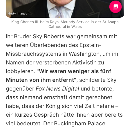
Getty Images
King Charles III. beim Royal Maundy Service in der St Asaph
Cathedral in Wales
Ihr Bruder Sky Roberts war gemeinsam mit
weiteren Überlebenden des Epstein-
Missbrauchssystems in Washington, um im
Namen der verstorbenen Aktivistin zu
lobbyieren.
"Wir waren weniger als fünf
Minuten von ihm entfernt"
, schilderte Sky
gegenüber
Fox News Digital
und betonte,
dass niemand ernsthaft damit gerechnet
habe, dass der König sich viel Zeit nehme –
ein kurzes Gespräch hätte ihnen aber bereits
viel bedeutet. Der Buckingham Palace