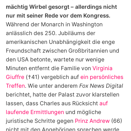
Alle Themen auf Promiflash
mächtig Wirbel gesorgt – allerdings nicht
nur mit seiner Rede vor dem Kongress.
Jobs
Während der Monarch in Washington
App runterladen
anlässlich des 250. Jubiläums der
Team
amerikanischen Unabhängigkeit die enge
Freundschaft zwischen Großbritannien und
Redaktionelle Richtlinien
den USA betonte, wartete nur wenige
Impressum
Minuten entfernt die Familie von
Virginia
Giuffre
(†41) vergeblich auf
ein persönliches
Datenschutzerklärung
Treffen
. Wie unter anderem
Fox News Digital
Nutzungsbedingungen
berichtet, hatte der Palast zuvor klarstellen
lassen, dass
Charles
aus Rücksicht
auf
Utiq verwalten
laufende Ermittlungen
und mögliche
juristische Schritte gegen
Prinz Andrew
(66)
nicht mit den Angehörigen sprechen werde.