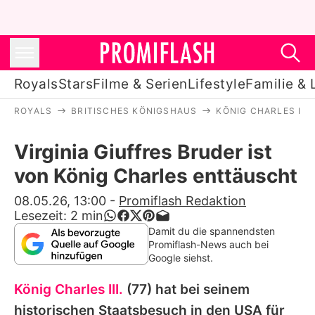
Royals
Stars
Filme & Serien
Lifestyle
Familie & 
ROYALS
BRITISCHES KÖNIGSHAUS
KÖNIG CHARLES III.
Royals
Virginia Giuffres Bruder ist
Stars
von König Charles enttäuscht
Filme & Serien
08.05.26, 13:00
-
Promiflash Redaktion
Lesezeit:
2
min
Lifestyle
Damit du die spannendsten
Promiflash-News auch bei
Familie & Liebe
Google siehst.
Promiflash Exklusiv
König Charles III.
(77) hat bei seinem
historischen Staatsbesuch in den USA für