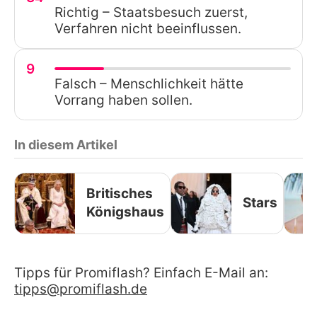
Richtig – Staatsbesuch zuerst,
Verfahren nicht beeinflussen.
9
Falsch – Menschlichkeit hätte
Vorrang haben sollen.
In diesem Artikel
Britisches
Stars
Königshaus
Tipps für Promiflash? Einfach E-Mail an:
tipps@promiflash.de