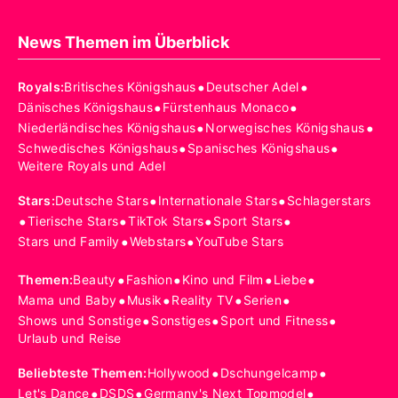
News Themen im Überblick
•
•
Royals
:
Britisches Königshaus
Deutscher Adel
•
•
Dänisches Königshaus
Fürstenhaus Monaco
•
•
Niederländisches Königshaus
Norwegisches Königshaus
•
•
Schwedisches Königshaus
Spanisches Königshaus
Weitere Royals und Adel
•
•
Stars
:
Deutsche Stars
Internationale Stars
Schlagerstars
•
•
•
•
Tierische Stars
TikTok Stars
Sport Stars
•
•
Stars und Family
Webstars
YouTube Stars
•
•
•
•
Themen
:
Beauty
Fashion
Kino und Film
Liebe
•
•
•
•
Mama und Baby
Musik
Reality TV
Serien
•
•
•
Shows und Sonstige
Sonstiges
Sport und Fitness
Urlaub und Reise
•
•
Beliebteste Themen
:
Hollywood
Dschungelcamp
•
•
•
Let's Dance
DSDS
Germany's Next Topmodel