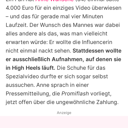
Alle Themen auf Promiflash
4.000 Euro für ein einziges Video überwiesen
Jobs
– und das für gerade mal vier Minuten
Laufzeit. Der Wunsch des Mannes war dabei
App runterladen
alles andere als das, was man vielleicht
Team
erwarten würde: Er wollte die Influencerin
nicht einmal nackt sehen.
Stattdessen wollte
Redaktionelle Richtlinien
er ausschließlich Aufnahmen, auf denen sie
Impressum
in High Heels läuft.
Die Schuhe für das
Spezialvideo durfte er sich sogar selbst
Datenschutzerklärung
aussuchen.
Anne
sprach in einer
Nutzungsbedingungen
Pressemitteilung, die
Promiflash
vorliegt,
Utiq verwalten
jetzt offen über die ungewöhnliche Zahlung.
Anzeige