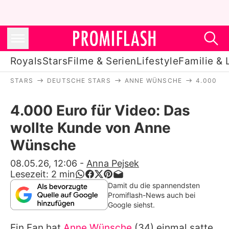
Royals
Stars
Filme & Serien
Lifestyle
Familie & 
STARS
DEUTSCHE STARS
ANNE WÜNSCHE
4.000 E
Royals
4.000 Euro für Video: Das
Stars
wollte Kunde von Anne
Filme & Serien
Wünsche
Lifestyle
08.05.26, 12:06
-
Anna Pejsek
Lesezeit:
2
min
Familie & Liebe
Damit du die spannendsten
Promiflash-News auch bei
Promiflash Exklusiv
Google siehst.
Ein Fan hat
Anne Wünsche
(34) einmal satte