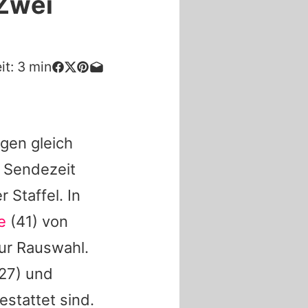
 Zwei
it:
3
min
gen gleich
n Sendezeit
 Staffel. In
e
(41) von
ur Rauswahl.
27) und
stattet sind.