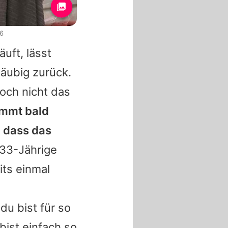
6
uft, lässt
äubig zurück.
och nicht das
ommt bald
, dass das
33-Jährige
its einmal
du bist für so
 bist einfach so