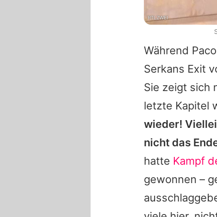
RTLZWEI
Während
Paco
Serkans
Exit v
Sie zeigt sic
letzte Kapitel 
wieder! Vielle
nicht das Ende
hatte
Kampf de
gewonnen – ge
ausschlaggebe
viele hier, nic