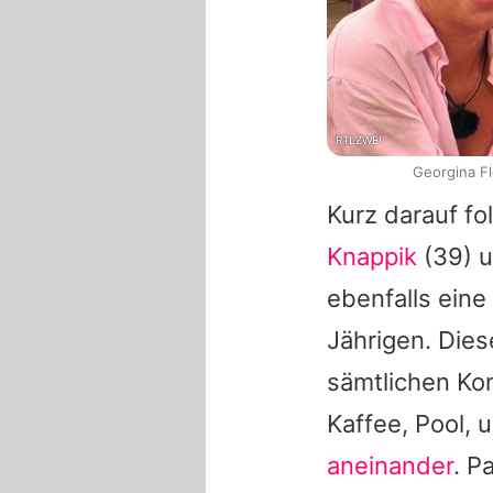
RTLZWEI
Georgina Fl
Kurz darauf fo
Knappik
(39) 
ebenfalls ein
Jährigen. Dies
sämtlichen Kom
Kaffee, Pool, 
aneinander
.
P