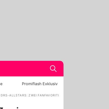
be
Promiflash Exklusiv
DRS-ALLSTARS: ZWEI FANFAVORITEN SIND RAUS