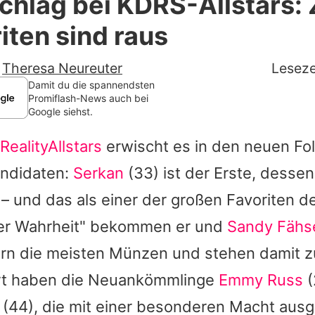
hlag bei KDRS-Allstars:
Filme & Serien
iten sind raus
Lifestyle
-
Theresa Neureuter
Leseze
Familie & Liebe
Damit du die spannendsten
Promiflash-News auch bei
Google siehst.
Promiflash Exklusiv
RealityAllstars
erwischt es in den neuen Fol
Alle Themen auf Promiflash
andidaten:
Serkan
(33) ist der Erste, desse
Jobs
 – und das als einer der großen Favoriten der
App runterladen
er Wahrheit" bekommen er und
Sandy Fähs
Team
lern die meisten Münzen und stehen damit z
rt haben die Neuankömmlinge
Emmy Russ
(
Redaktionelle Richtlinien
(44), die mit einer besonderen Macht ausge
Impressum