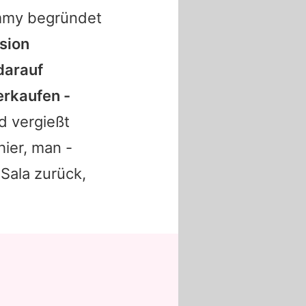
mmy
begründet
usion
darauf
erkaufen -
nd vergießt
hier, man -
Sala zurück,