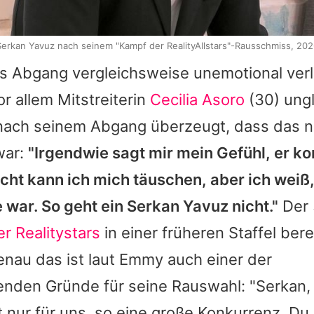
Serkan Yavuz nach seinem "Kampf der RealityAllstars"-Rausschmiss, 202
s
Abgang vergleichsweise unemotional verlä
or allem Mitstreiterin
Cecilia Asoro
(30) ungl
h nach seinem Abgang überzeugt, dass das n
war:
"Irgendwie sagt mir mein Gefühl, er k
icht kann ich mich täuschen, aber ich weiß
 war. So geht ein
Serkan Yavuz
nicht."
Der 
r Realitystars
in einer früheren Staffel bere
nau das ist laut
Emmy
auch einer der
nden Gründe für seine Rauswahl: "
Serkan,
ht nur für uns, so eine große Konkurrenz. Du