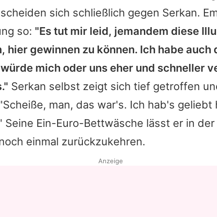
tscheiden sich schließlich gegen
Serkan
.
E
Datenschutzerklärung
ung so:
"Es tut mir leid, jemandem diese Ill
Nutzungsbedingungen
hier gewinnen zu können. Ich habe auch 
Utiq verwalten
 würde mich oder uns eher und schneller v
."
Serkan
selbst zeigt sich tief getroffen u
"Scheiße, man, das war's. Ich hab's geliebt 
 Seine Ein-Euro-Bettwäsche lässt er in der 
 noch einmal zurückzukehren.
Anzeige