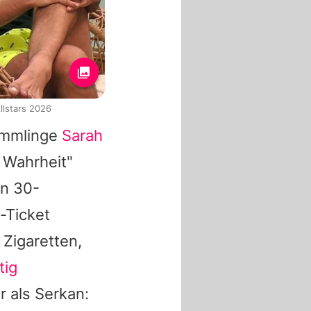
llstars 2026
ömmlinge
Sarah
 Wahrheit"
en 30-
-Ticket
 Zigaretten,
tig
r als
Serkan
: