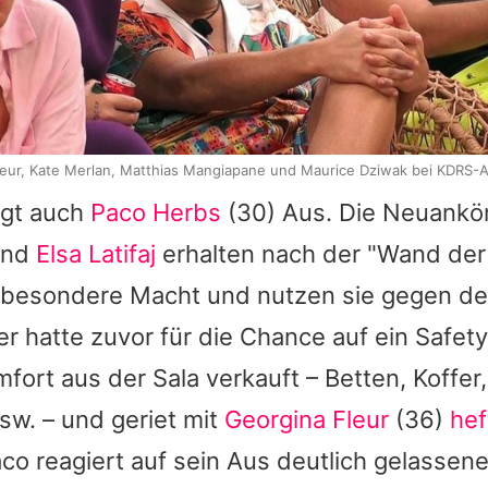
eur, Kate Merlan, Matthias Mangiapane und Maurice Dziwak bei KDRS-A
lgt auch
Paco Herbs
(30) Aus. Die Neuank
und
Elsa Latifaj
erhalten nach der "Wand der
e besondere Macht und nutzen sie gegen d
er hatte zuvor für die Chance auf ein Safety
fort aus der Sala verkauft – Betten, Koffer,
usw. – und geriet mit
Georgina Fleur
(36)
hef
aco
reagiert auf sein Aus deutlich gelassene