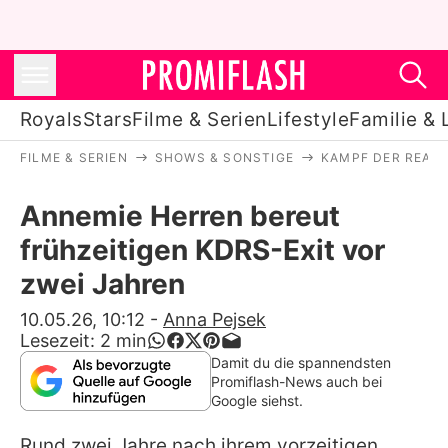
Royals
Stars
Filme & Serien
Lifestyle
Familie & 
FILME & SERIEN
SHOWS & SONSTIGE
KAMPF DER REALI
Royals
Annemie Herren bereut
Stars
frühzeitigen KDRS-Exit vor
Filme & Serien
zwei Jahren
Lifestyle
10.05.26, 10:12
-
Anna Pejsek
Lesezeit:
2
min
Familie & Liebe
Damit du die spannendsten
Promiflash-News auch bei
Promiflash Exklusiv
Google siehst.
Rund zwei Jahre nach ihrem vorzeitigen