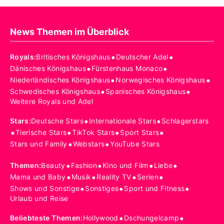
News Themen im Überblick
•
•
Royals
:
Britisches Königshaus
Deutscher Adel
•
•
Dänisches Königshaus
Fürstenhaus Monaco
•
•
Niederländisches Königshaus
Norwegisches Königshaus
•
•
Schwedisches Königshaus
Spanisches Königshaus
Weitere Royals und Adel
•
•
Stars
:
Deutsche Stars
Internationale Stars
Schlagerstars
•
•
•
•
Tierische Stars
TikTok Stars
Sport Stars
•
•
Stars und Family
Webstars
YouTube Stars
•
•
•
•
Themen
:
Beauty
Fashion
Kino und Film
Liebe
•
•
•
•
Mama und Baby
Musik
Reality TV
Serien
•
•
•
Shows und Sonstige
Sonstiges
Sport und Fitness
Urlaub und Reise
•
•
Beliebteste Themen
:
Hollywood
Dschungelcamp