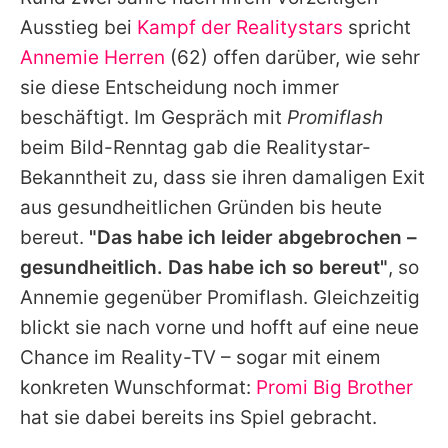
Alle Themen auf Promiflash
Ausstieg bei
Kampf der Realitystars
spricht
Jobs
Annemie Herren
(62) offen darüber, wie sehr
sie diese Entscheidung noch immer
App runterladen
beschäftigt. Im Gespräch mit
Promiflash
Team
beim Bild-Renntag gab die Realitystar-
Bekanntheit zu, dass sie ihren damaligen Exit
Redaktionelle Richtlinien
aus gesundheitlichen Gründen bis heute
Impressum
bereut.
"Das habe ich leider abgebrochen –
gesundheitlich. Das habe ich so bereut"
, so
Datenschutzerklärung
Annemie
gegenüber Promiflash. Gleichzeitig
Nutzungsbedingungen
blickt sie nach vorne und hofft auf eine neue
Utiq verwalten
Chance im Reality-TV – sogar mit einem
konkreten Wunschformat:
Promi Big Brother
hat sie dabei bereits ins Spiel gebracht.