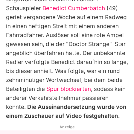
Alle Themen auf Promiflash
Schauspieler
Benedict Cumberbatch
(49)
Jobs
geriet vergangene Woche auf einem Radweg
in einen heftigen Streit mit einem anderen
App runterladen
Fahrradfahrer. Auslöser soll eine rote Ampel
Team
gewesen sein, die der "
Doctor Strange
"-Star
angeblich überfahren hatte. Der unbekannte
Redaktionelle Richtlinien
Radler verfolgte
Benedict
daraufhin so lange,
Impressum
bis dieser anhielt. Was folgte, war ein rund
zehnminütiger Wortwechsel, bei dem beide
Datenschutzerklärung
Beteiligten die
Spur blockierten
, sodass kein
Nutzungsbedingungen
anderer Verkehrsteilnehmer passieren
Utiq verwalten
konnte.
Die Auseinandersetzung wurde von
einem Zuschauer auf Video festgehalten.
Anzeige