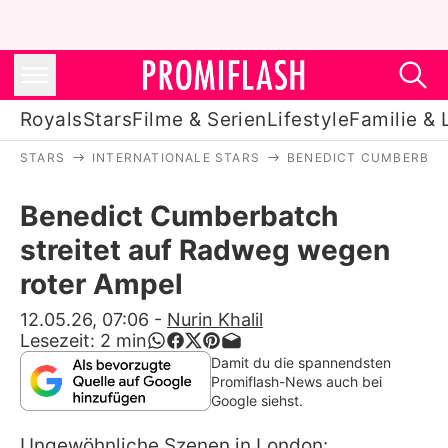
Royals
Stars
Filme & Serien
Lifestyle
Familie & 
STARS
INTERNATIONALE STARS
BENEDICT CUMBERBA
Royals
Benedict Cumberbatch
Stars
streitet auf Radweg wegen
Filme & Serien
roter Ampel
Lifestyle
12.05.26, 07:06
-
Nurin Khalil
Lesezeit:
2
min
Familie & Liebe
Damit du die spannendsten
Promiflash-News auch bei
Promiflash Exklusiv
Google siehst.
Ungewöhnliche Szenen in London: