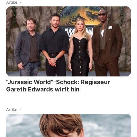
Artikel
-
"Jurassic World"-Schock: Regisseur
Gareth Edwards wirft hin
Artikel
-