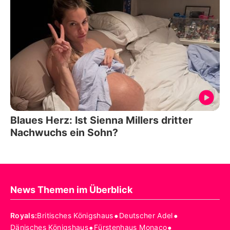
Blaues Herz: Ist Sienna Millers dritter
Nachwuchs ein Sohn?
News Themen im Überblick
•
•
Royals
:
Britisches Königshaus
Deutscher Adel
•
•
Dänisches Königshaus
Fürstenhaus Monaco