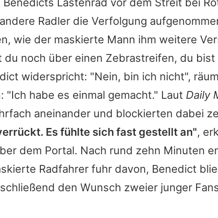
i
Benedicts
Lastenrad vor dem Streit bei Ro
 andere Radler die Verfolgung aufgenomme
ren, wie der maskierte Mann ihm weitere Ver
 du noch über einen Zebrastreifen, du bist 
dict
widerspricht: "Nein, bin ich nicht", räu
in: "Ich habe es einmal gemacht." Laut
Daily 
hrfach aneinander und blockierten dabei ze
errückt. Es fühlte sich fast gestellt an"
, er
ber dem Portal. Nach rund zehn Minuten e
skierte Radfahrer fuhr davon,
Benedict
blie
anschließend den Wunsch zweier junger Fan