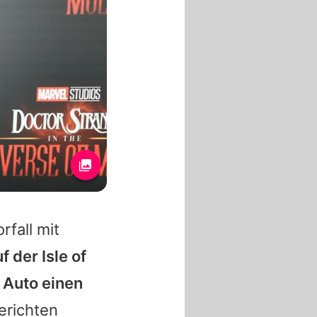
rfall mit
f der Isle of
 Auto einen
erichten