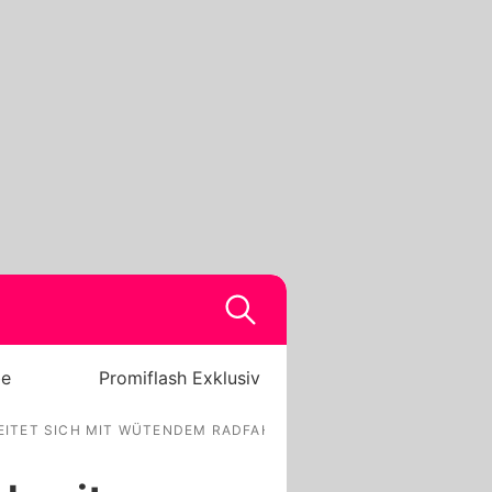
be
Promiflash Exklusiv
ITET SICH MIT WÜTENDEM RADFAHRER