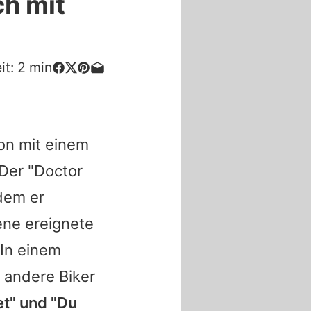
ch mit
it:
2
min
on mit einem
Der "
Doctor
dem er
ene ereignete
 In einem
r andere Biker
et" und "Du