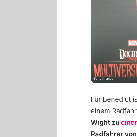
Getty Images
Für
Benedict
is
einem Radfahr
Wight zu
eine
Radfahrer von