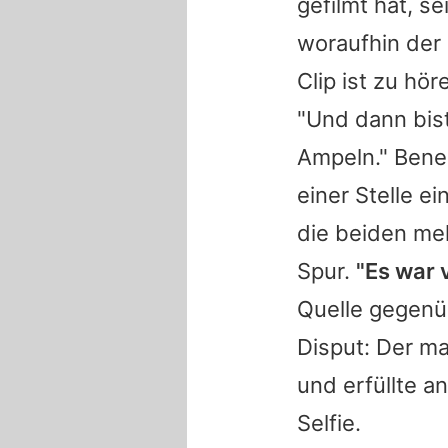
gefilmt hat, se
woraufhin der
Clip ist zu hö
"Und dann bist
Ampeln."
Bene
einer Stelle e
die beiden me
Spur.
"Es war v
Quelle gegenü
Disput: Der ma
und erfüllte 
Selfie.