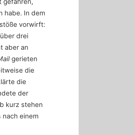
t gefahren,
n habe. In dem
stöße vorwirft:
über drei
mt aber an
Mail
gerieten
itweise die
klärte die
ndete der
b kurz stehen
s nach einem