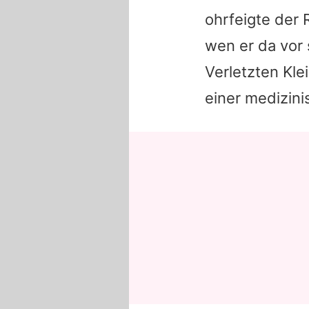
ohrfeigte der 
wen er da vor 
Verletzten Kl
einer medizini