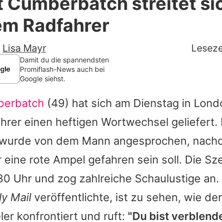
 Cumberbatch streitet si
Filme & Serien
m Radfahrer
Lifestyle
-
Lisa Mayr
Leseze
Familie & Liebe
Damit du die spannendsten
Promiflash-News auch bei
Google siehst.
Promiflash Exklusiv
berbatch
(49) hat sich am Dienstag in Lond
Alle Themen auf Promiflash
rer einen heftigen Wortwechsel geliefert. 
Jobs
 wurde von dem Mann angesprochen, nach
App runterladen
 eine rote Ampel gefahren sein soll. Die Sz
Team
30 Uhr und zog zahlreiche Schaulustige an.
ly Mail
veröffentlichte, ist zu sehen, wie de
Redaktionelle Richtlinien
er konfrontiert und ruft:
"Du bist verblend
Impressum