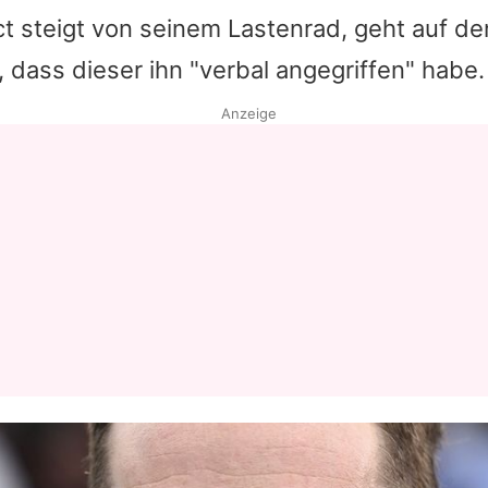
ct
steigt von seinem Lastenrad, geht auf d
Datenschutzerklärung
, dass dieser ihn "verbal angegriffen" habe.
Nutzungsbedingungen
Anzeige
Utiq verwalten