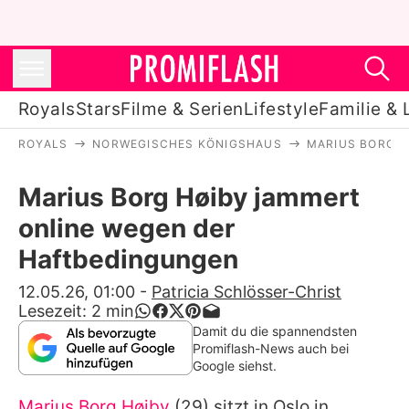
Royals
Stars
Filme & Serien
Lifestyle
Familie & 
ROYALS
NORWEGISCHES KÖNIGSHAUS
MARIUS BORG H
Royals
Marius Borg Høiby jammert
Stars
online wegen der
Filme & Serien
Haftbedingungen
Lifestyle
12.05.26, 01:00
-
Patricia Schlösser-Christ
Lesezeit:
2
min
Familie & Liebe
Damit du die spannendsten
Promiflash-News auch bei
Promiflash Exklusiv
Google siehst.
Marius Borg Høiby
(29) sitzt in Oslo in