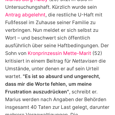
Alle Themen auf Promiflash
Untersuchungshaft. Kürzlich wurde sein
Jobs
Antrag abgelehnt
, die restliche U-Haft mit
Fußfessel im Zuhause seiner Familie zu
App runterladen
verbringen. Nun meldet er sich selbst zu
Team
Wort – und beschwert sich öffentlich
ausführlich über seine Haftbedingungen. Der
Redaktionelle Richtlinien
Sohn von
Kronprinzessin Mette-Marit
(52)
Impressum
kritisiert in einem Beitrag für
Nettavisen
die
Umstände, unter denen er auf sein Urteil
Datenschutzerklärung
wartet.
"Es ist so absurd und ungerecht,
Nutzungsbedingungen
dass mir die Worte fehlen, um meine
Utiq verwalten
Frustration auszudrücken"
, schreibt er.
Marius
werden nach Angaben der Behörden
insgesamt 40 Taten zur Last gelegt, darunter
mehrere Vergewaltigungen. Die