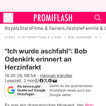
Royals
Stars
Filme & Serien
Lifestyle
Familie & 
STARS
INTERNATIONALE STARS
BOB ODENKIRK
"IC
Royals
"Ich wurde aschfahl": Bob
Stars
Odenkirk erinnert an
Filme & Serien
Herzinfarkt
Lifestyle
18.05.26, 08:54
-
Hannah Kändler
Lesezeit:
2
min
Familie & Liebe
Damit du die spannendsten
Promiflash-News auch bei
Promiflash Exklusiv
Google siehst.
Es war ein dramatischer Moment, der
Bob