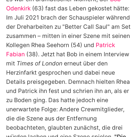
Alle Themen auf Promiflash
Odenkirk
(63) fast das Leben gekostet hätte:
Jobs
Im Juli 2021 brach der Schauspieler während
der Dreharbeiten zu "
Better Call Saul
" am Set
App runterladen
zusammen – mitten in einer Szene mit seinen
Team
Kollegen
Rhea Seehorn
(54) und
Patrick
Fabian
(38). Jetzt hat
Bob
in einem Interview
Redaktionelle Richtlinien
mit
Times of London
erneut über den
Impressum
Herzinfarkt gesprochen und dabei neue
Details preisgegeben. Demnach hielten
Rhea
Datenschutzerklärung
und
Patrick
ihn fest und schrien ihn an, als er
Nutzungsbedingungen
zu Boden ging. Das hatte jedoch eine
Utiq verwalten
unerwartete Folge: Andere Crewmitglieder,
die die Szene aus der Entfernung
beobachteten, glaubten zunächst, die drei
würden lachen und eine Szene spielen.
"Die