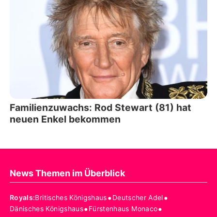
Familienzuwachs: Rod Stewart (81) hat
neuen Enkel bekommen
News Themen im Überblick
•
•
Royals
:
Britisches Königshaus
Deutscher Adel
•
•
Dänisches Königshaus
Fürstenhaus Monaco