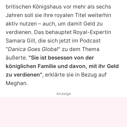
Alle Themen auf Promiflash
britischen Königshaus vor mehr als sechs
Jahren soll sie ihre royalen Titel weiterhin
Jobs
aktiv nutzen – auch, um damit Geld zu
App runterladen
verdienen. Das behauptet Royal-Expertin
Team
Samara Gill, die sich jetzt im Podcast
"
Danica Goes Global
" zu dem Thema
Redaktionelle Richtlinien
äußerte.
"Sie ist besessen von der
Impressum
königlichen Familie und davon, mit ihr Geld
zu verdienen"
, erklärte sie in Bezug auf
Datenschutzerklärung
Meghan
.
Nutzungsbedingungen
Anzeige
Utiq verwalten