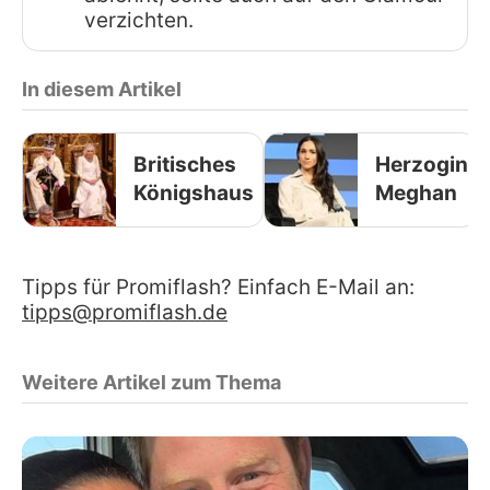
verzichten.
In diesem Artikel
Britisches
Herzogin
Königshaus
Meghan
Tipps für Promiflash? Einfach E-Mail an:
tipps@promiflash.de
Weitere Artikel zum Thema