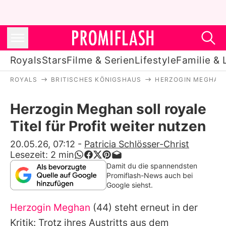
Royals
Stars
Filme & Serien
Lifestyle
Familie & 
ROYALS
BRITISCHES KÖNIGSHAUS
HERZOGIN MEGHAN
Royals
Herzogin Meghan soll royale
Stars
Titel für Profit weiter nutzen
Filme & Serien
20.05.26, 07:12
-
Patricia Schlösser-Christ
Lesezeit:
2
min
Lifestyle
Damit du die spannendsten
Promiflash-News auch bei
Familie & Liebe
Google siehst.
Promiflash Exklusiv
Herzogin Meghan
(44) steht erneut in der
Kritik: Trotz ihres Austritts aus dem