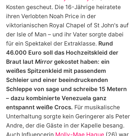
Alle Themen auf Promiflash
Kosten gescheut. Die 16-Jährige heiratete
ihren Verlobten Noah Price in der
Jobs
viktorianischen Royal Chapel of St John's auf
App runterladen
der Isle of Man – und ihr Vater sorgte dabei
Team
für ein Spektakel der Extraklasse.
Rund
46.000 Euro soll das Hochzeitskleid der
Redaktionelle Richtlinien
Braut laut
Mirror
gekostet haben: ein
Impressum
weißes Spitzenkleid mit passendem
Schleier und einer beeindruckenden
Datenschutzerklärung
Schleppe von sage und schreibe 15 Metern
Nutzungsbedingungen
– dazu kombinierte Venezuela ganz
entspannt weiße Crocs.
Für musikalische
Utiq verwalten
Unterhaltung sorgte kein Geringerer als Peter
Andre, der die Gäste in der Kapelle besang.
Auch Influencerin
Molly-Mae Hague
(26) war