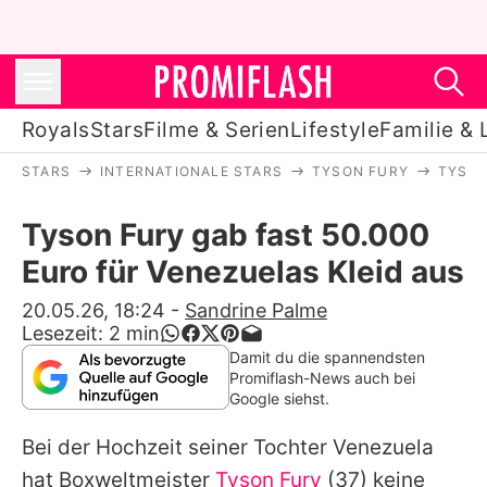
Royals
Stars
Filme & Serien
Lifestyle
Familie & 
STARS
INTERNATIONALE STARS
TYSON FURY
TYSON
Royals
Tyson Fury gab fast 50.000
Stars
Euro für Venezuelas Kleid aus
Filme & Serien
20.05.26, 18:24
-
Sandrine Palme
Lesezeit:
2
min
Lifestyle
Damit du die spannendsten
Promiflash-News auch bei
Familie & Liebe
Google siehst.
Promiflash Exklusiv
Bei der Hochzeit seiner Tochter Venezuela
hat Boxweltmeister
Tyson Fury
(37) keine