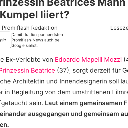
rinzessin Beatrices Mann
Filme & Serien
Kumpel liiert?
Lifestyle
-
Promiflash Redaktion
Leseze
Familie & Liebe
Damit du die spannendsten
Promiflash-News auch bei
Google siehst.
Promiflash Exklusiv
die Ex-Verlobte von
Edoardo Mapelli Mozzi
(
Alle Themen auf Promiflash
Prinzessin Beatrice
(37), sorgt derzeit für 
Jobs
che Architektin und Innendesignerin soll la
App runterladen
er in Begleitung von dem umstrittenen Film
Team
fgetaucht sein.
Laut einem gemeinsamen F
teinander ausgegangen und gemeinsam au
Redaktionelle Richtlinien
en.
Impressum