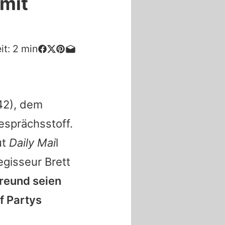
 mit
it:
2
min
42), dem
Gesprächsstoff.
ut
Daily Mai
l
regisseur
Brett
reund seien
f Partys