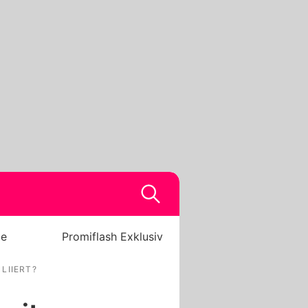
be
Promiflash Exklusiv
LIIERT?