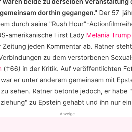
r waren beide zu derselben Veranstaltung 
t gemeinsam dorthin gegangen."
Der 57-jähr
lem durch seine "Rush Hour"-Actionfilmrei
 US-amerikanische First Lady
Melania Trump
 Zeitung jeden Kommentar ab. Ratner steht
Verbindungen zu dem verstorbenen Sexuals
n
(†66) in der Kritik. Auf veröffentlichten F
 war er unter anderem gemeinsam mit Epst
zu sehen. Ratner betonte jedoch, er habe 
ziehung" zu Epstein gehabt und ihn nur ein
Anzeige