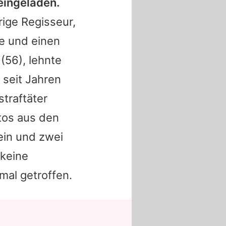
eingeladen.
ige Regisseur,
he und einen
(56), lehnte
 seit Jahren
traftäter
otos aus den
ein und zwei
"keine
mal getroffen.