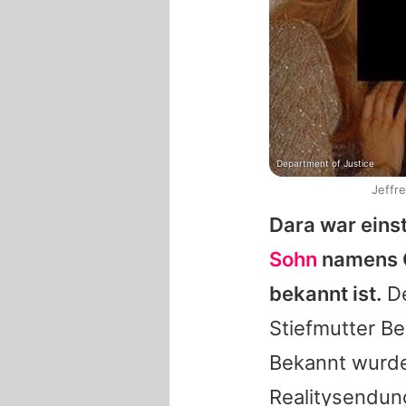
Department of Justice
Jeffr
Dara
war eins
Sohn
namens C
bekannt ist.
De
Stiefmutter
Be
Bekannt wurd
Realitysendung