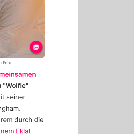
n Foto
meinsamen
 "Wolfie"
t seiner
ingham.
erem durch die
inem Eklat