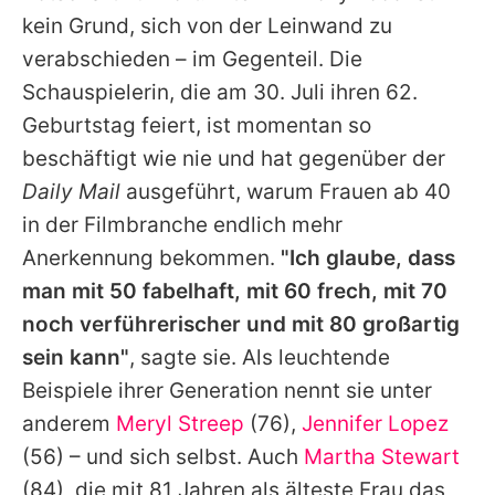
Alle Themen auf Promiflash
kein Grund, sich von der Leinwand zu
verabschieden – im Gegenteil. Die
Jobs
Schauspielerin, die am 30. Juli ihren 62.
App runterladen
Geburtstag feiert, ist momentan so
Team
beschäftigt wie nie und hat gegenüber der
Daily Mail
ausgeführt, warum Frauen ab 40
Redaktionelle Richtlinien
in der Filmbranche endlich mehr
Impressum
Anerkennung bekommen.
"Ich glaube, dass
man mit 50 fabelhaft, mit 60 frech, mit 70
Datenschutzerklärung
noch verführerischer und mit 80 großartig
Nutzungsbedingungen
sein kann"
, sagte sie. Als leuchtende
Beispiele ihrer Generation nennt sie unter
Utiq verwalten
anderem
Meryl Streep
(76),
Jennifer Lopez
(56) – und sich selbst. Auch
Martha Stewart
(84), die mit 81 Jahren als älteste Frau das