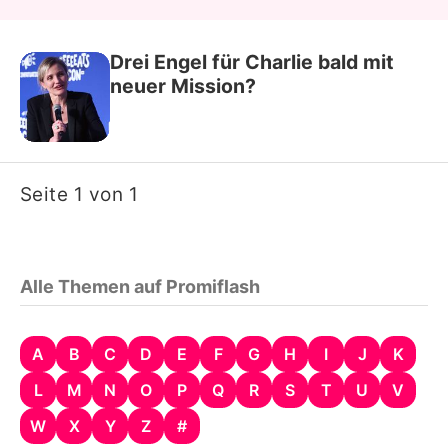
Drei Engel für Charlie bald mit
neuer Mission?
Seite 1 von 1
Alle Themen auf Promiflash
A
B
C
D
E
F
G
H
I
J
K
L
M
N
O
P
Q
R
S
T
U
V
W
X
Y
Z
#