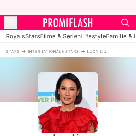
Royals
Stars
Filme & Serien
Lifestyle
Familie & 
STARS
INTERNATIONALE STARS
LUCY LIU
Royals
Stars
Filme & Serien
Lifestyle
Familie & Liebe
Promiflash Exklusiv