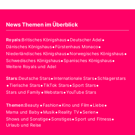
News Themen im Überblick
•
•
Royals
:
Britisches Königshaus
Deutscher Adel
•
•
Dänisches Königshaus
Fürstenhaus Monaco
•
•
Niederländisches Königshaus
Norwegisches Königshaus
•
•
Schwedisches Königshaus
Spanisches Königshaus
Weitere Royals und Adel
•
•
Stars
:
Deutsche Stars
Internationale Stars
Schlagerstars
•
•
•
•
Tierische Stars
TikTok Stars
Sport Stars
•
•
Stars und Family
Webstars
YouTube Stars
•
•
•
•
Themen
:
Beauty
Fashion
Kino und Film
Liebe
•
•
•
•
Mama und Baby
Musik
Reality TV
Serien
•
•
•
Shows und Sonstige
Sonstiges
Sport und Fitness
Urlaub und Reise