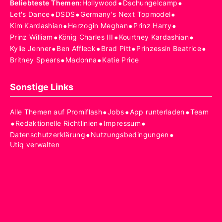
•
•
Beliebteste Themen
:
Hollywood
Dschungelcamp
•
•
•
Let's Dance
DSDS
Germany's Next Topmodel
•
•
•
Kim Kardashian
Herzogin Meghan
Prinz Harry
•
•
•
Prinz William
König Charles III
Kourtney Kardashian
•
•
•
•
Kylie Jenner
Ben Affleck
Brad Pitt
Prinzessin Beatrice
•
•
Britney Spears
Madonna
Katie Price
Sonstige Links
•
•
•
Alle Themen auf Promiflash
Jobs
App runterladen
Team
•
•
•
Redaktionelle Richtlinien
Impressum
•
•
Datenschutzerklärung
Nutzungsbedingungen
Utiq verwalten