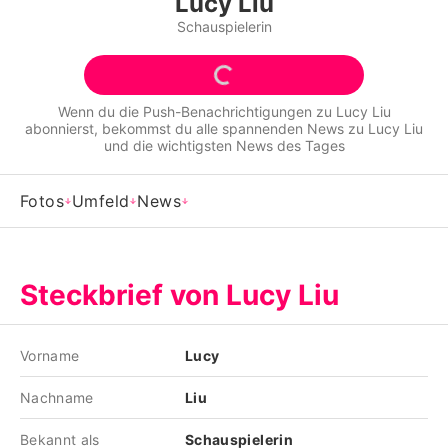
Lucy Liu
Alle Themen auf Promiflash
Schauspielerin
Jobs
App runterladen
Wenn du die Push-Benachrichtigungen zu
Lucy Liu
abonnierst, bekommst du alle spannenden News zu
Lucy Liu
Team
und die wichtigsten News des Tages
Redaktionelle Richtlinien
Fotos
Umfeld
News
Impressum
Datenschutzerklärung
Steckbrief von Lucy Liu
Nutzungsbedingungen
Utiq verwalten
Vorname
Lucy
Nachname
Liu
Bekannt als
Schauspielerin