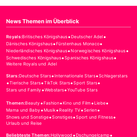
News Themen im Überblick
•
•
Royals
:
Britisches Königshaus
Deutscher Adel
•
•
Dänisches Königshaus
Fürstenhaus Monaco
•
•
Niederländisches Königshaus
Norwegisches Königshaus
•
•
Schwedisches Königshaus
Spanisches Königshaus
Weitere Royals und Adel
•
•
Stars
:
Deutsche Stars
Internationale Stars
Schlagerstars
•
•
•
•
Tierische Stars
TikTok Stars
Sport Stars
•
•
Stars und Family
Webstars
YouTube Stars
•
•
•
•
Themen
:
Beauty
Fashion
Kino und Film
Liebe
•
•
•
•
Mama und Baby
Musik
Reality TV
Serien
•
•
•
Shows und Sonstige
Sonstiges
Sport und Fitness
Urlaub und Reise
•
•
Beliebteste Themen
:
Hollywood
Dschungelcamp