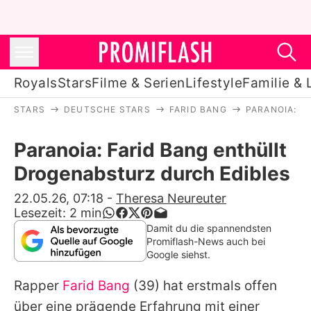
Royals
Stars
Filme & Serien
Lifestyle
Familie & 
STARS
DEUTSCHE STARS
FARID BANG
PARANOIA: F
Royals
Paranoia: Farid Bang enthüllt
Stars
Drogenabsturz durch Edibles
Filme & Serien
22.05.26, 07:18
-
Theresa Neureuter
Lesezeit:
2
min
Lifestyle
Damit du die spannendsten
Promiflash-News auch bei
Familie & Liebe
Google siehst.
Promiflash Exklusiv
Rapper
Farid Bang
(39) hat erstmals offen
über eine prägende Erfahrung mit einer