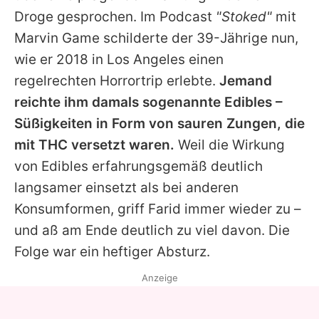
Alle Themen auf Promiflash
Droge gesprochen. Im Podcast
"Stoked"
mit
Marvin Game schilderte der 39-Jährige nun,
Jobs
wie er 2018 in Los Angeles einen
App runterladen
regelrechten Horrortrip erlebte.
Jemand
Team
reichte ihm damals sogenannte Edibles –
Süßigkeiten in Form von sauren Zungen, die
Redaktionelle Richtlinien
mit THC versetzt waren.
Weil die Wirkung
Impressum
von Edibles erfahrungsgemäß deutlich
langsamer einsetzt als bei anderen
Datenschutzerklärung
Konsumformen, griff
Farid
immer wieder zu –
Nutzungsbedingungen
und aß am Ende deutlich zu viel davon. Die
Folge war ein heftiger Absturz.
Utiq verwalten
Anzeige