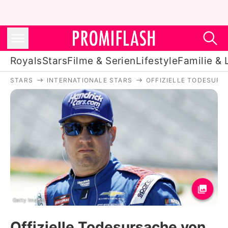
Royals
Stars
Filme & Serien
Lifestyle
Familie & 
STARS
INTERNATIONALE STARS
OFFIZIELLE TODESUR
Royals
Stars
Filme & Serien
Lifestyle
Familie & Liebe
Promiflash Exklusiv
Getty Images
Offizielle Todesursache von