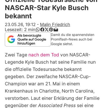
Alle Themen auf Promiflash
NASCAR-Star Kyle Busch
Jobs
bekannt
App runterladen
23.05.26, 19:12
-
Malin Friedrich
Lesezeit:
2
min
Team
Damit du die spannendsten
Promiflash-News auch bei
Redaktionelle Richtlinien
Google siehst.
Zwei Tage
nach dem Tod
von NASCAR-
Impressum
Legende
Kyle Busch
hat seine Familie nun
Datenschutzerklärung
die offizielle Todesursache bekannt
Nutzungsbedingungen
gegeben. Der zweifache NASCAR-Cup-
Champion war am 21. Mai in einem
Utiq verwalten
Krankenhaus in Charlotte, North Carolina,
verstorben. Laut einer Erklärung der Familie
gegenüber der
Associated Press
sei eine