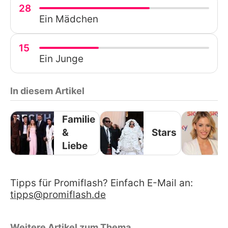
28
Ein Mädchen
15
Ein Junge
In diesem Artikel
Familie
&
Stars
Liebe
Tipps für Promiflash? Einfach E-Mail an:
tipps@promiflash.de
Weitere Artikel zum Thema