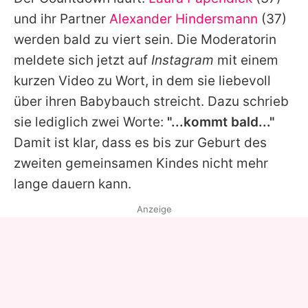
Alle Themen auf Promiflash
und ihr Partner
Alexander Hindersmann
(37)
Jobs
werden bald zu viert sein. Die Moderatorin
meldete sich jetzt auf
Instagram
mit einem
App runterladen
kurzen Video zu Wort, in dem sie liebevoll
Team
über ihren Babybauch streicht. Dazu schrieb
sie lediglich zwei Worte:
"...kommt bald..."
Redaktionelle Richtlinien
Damit ist klar, dass es bis zur Geburt des
Impressum
zweiten gemeinsamen Kindes nicht mehr
lange dauern kann.
Datenschutzerklärung
Anzeige
Nutzungsbedingungen
Utiq verwalten