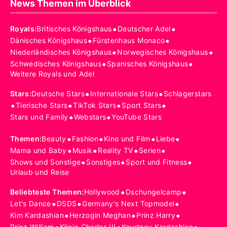
News Themen im Überblick
•
•
Royals
:
Britisches Königshaus
Deutscher Adel
•
•
Dänisches Königshaus
Fürstenhaus Monaco
•
•
Niederländisches Königshaus
Norwegisches Königshaus
•
•
Schwedisches Königshaus
Spanisches Königshaus
Weitere Royals und Adel
•
•
Stars
:
Deutsche Stars
Internationale Stars
Schlagerstars
•
•
•
•
Tierische Stars
TikTok Stars
Sport Stars
•
•
Stars und Family
Webstars
YouTube Stars
•
•
•
•
Themen
:
Beauty
Fashion
Kino und Film
Liebe
•
•
•
•
Mama und Baby
Musik
Reality TV
Serien
•
•
•
Shows und Sonstige
Sonstiges
Sport und Fitness
Urlaub und Reise
•
•
Beliebteste Themen
:
Hollywood
Dschungelcamp
•
•
•
Let's Dance
DSDS
Germany's Next Topmodel
•
•
•
Kim Kardashian
Herzogin Meghan
Prinz Harry
Prinz William
König Charles III
Kourtney Kardashian