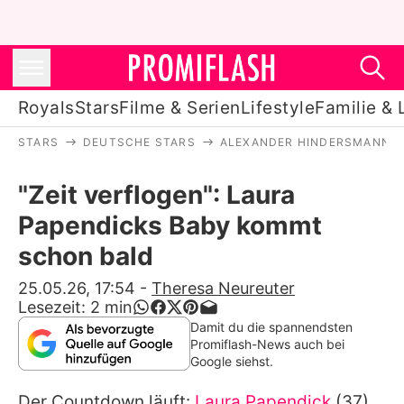
Royals
Stars
Filme & Serien
Lifestyle
Familie & 
STARS
DEUTSCHE STARS
ALEXANDER HINDERSMANN
Royals
"Zeit verflogen": Laura
Stars
Papendicks Baby kommt
Filme & Serien
schon bald
Lifestyle
25.05.26, 17:54
-
Theresa Neureuter
Lesezeit:
2
min
Familie & Liebe
Damit du die spannendsten
Promiflash-News auch bei
Promiflash Exklusiv
Google siehst.
Der Countdown läuft:
Laura Papendick
(37)