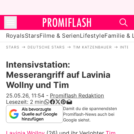
Royals
Stars
Filme & Serien
Lifestyle
Familie & 
STARS
DEUTSCHE STARS
TIM KATZENBAUER
INTEN
Royals
Intensivstation:
Stars
Messerangriff auf Lavinia
Filme & Serien
Wollny und Tim
Lifestyle
25.05.26, 11:54
-
Promiflash Redaktion
Lesezeit:
2
min
Familie & Liebe
Damit du die spannendsten
Promiflash-News auch bei
Promiflash Exklusiv
Google siehst.
Lavinia Wollny
(26) und ihr Verlobter
Tim