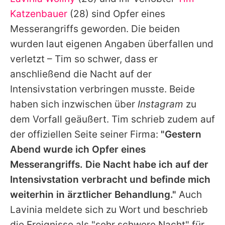
Alle Themen auf Promiflash
Katzenbauer
(28) sind Opfer eines
Jobs
Messerangriffs geworden. Die beiden
wurden laut eigenen Angaben überfallen und
App runterladen
verletzt –
Tim
so schwer, dass er
Team
anschließend die Nacht auf der
Intensivstation verbringen musste. Beide
Redaktionelle Richtlinien
haben sich inzwischen über
Instagram
zu
Impressum
dem Vorfall geäußert.
Tim
schrieb zudem auf
der offiziellen Seite seiner Firma:
"Gestern
Datenschutzerklärung
Abend wurde ich Opfer eines
Nutzungsbedingungen
Messerangriffs. Die Nacht habe ich auf der
Utiq verwalten
Intensivstation verbracht und befinde mich
weiterhin in ärztlicher Behandlung."
Auch
Lavinia
meldete sich zu Wort und beschrieb
die Ereignisse als "sehr schwere Nacht" für