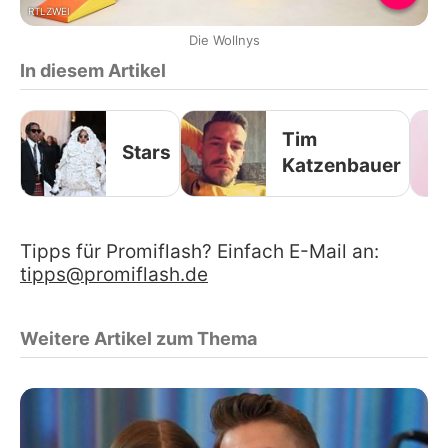
RTLZWEI
Die Wollnys
In diesem Artikel
Tim
Stars
Katzenbauer
Tipps für Promiflash? Einfach E-Mail an:
tipps@promiflash.de
Weitere Artikel zum Thema