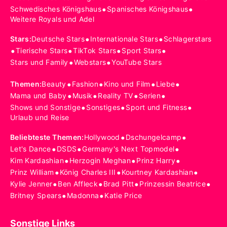
•
•
Schwedisches Königshaus
Spanisches Königshaus
Weitere Royals und Adel
•
•
Stars
:
Deutsche Stars
Internationale Stars
Schlagerstars
•
•
•
•
Tierische Stars
TikTok Stars
Sport Stars
•
•
Stars und Family
Webstars
YouTube Stars
•
•
•
•
Themen
:
Beauty
Fashion
Kino und Film
Liebe
•
•
•
•
Mama und Baby
Musik
Reality TV
Serien
•
•
•
Shows und Sonstige
Sonstiges
Sport und Fitness
Urlaub und Reise
•
•
Beliebteste Themen
:
Hollywood
Dschungelcamp
•
•
•
Let's Dance
DSDS
Germany's Next Topmodel
•
•
•
Kim Kardashian
Herzogin Meghan
Prinz Harry
•
•
•
Prinz William
König Charles III
Kourtney Kardashian
•
•
•
•
Kylie Jenner
Ben Affleck
Brad Pitt
Prinzessin Beatrice
•
•
Britney Spears
Madonna
Katie Price
Sonstige Links