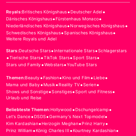
•
•
Royals
:
Britisches Königshaus
Deutscher Adel
•
•
Dänisches Königshaus
Fürstenhaus Monaco
•
•
Niederländisches Königshaus
Norwegisches Königshaus
•
•
Schwedisches Königshaus
Spanisches Königshaus
Weitere Royals und Adel
•
•
Stars
:
Deutsche Stars
Internationale Stars
Schlagerstars
•
•
•
•
Tierische Stars
TikTok Stars
Sport Stars
•
•
Stars und Family
Webstars
YouTube Stars
•
•
•
•
Themen
:
Beauty
Fashion
Kino und Film
Liebe
•
•
•
•
Mama und Baby
Musik
Reality TV
Serien
•
•
•
Shows und Sonstige
Sonstiges
Sport und Fitness
Urlaub und Reise
•
•
Beliebteste Themen
:
Hollywood
Dschungelcamp
•
•
•
Let's Dance
DSDS
Germany's Next Topmodel
•
•
•
Kim Kardashian
Herzogin Meghan
Prinz Harry
•
•
•
Prinz William
König Charles III
Kourtney Kardashian