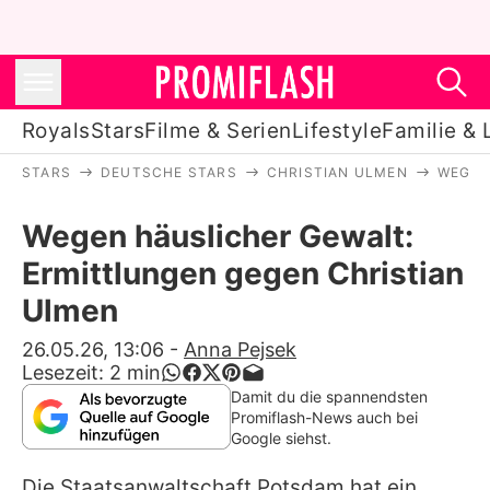
Royals
Stars
Filme & Serien
Lifestyle
Familie & 
STARS
DEUTSCHE STARS
CHRISTIAN ULMEN
WEGEN
Royals
Wegen häuslicher Gewalt:
Stars
Ermittlungen gegen Christian
Filme & Serien
Ulmen
Lifestyle
26.05.26, 13:06
-
Anna Pejsek
Lesezeit:
2
min
Familie & Liebe
Damit du die spannendsten
Promiflash-News auch bei
Promiflash Exklusiv
Google siehst.
Die Staatsanwaltschaft Potsdam hat ein