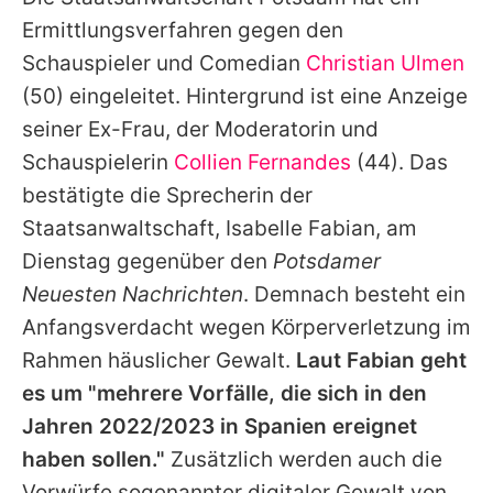
Alle Themen auf Promiflash
Ermittlungsverfahren gegen den
Jobs
Schauspieler und Comedian
Christian Ulmen
(50) eingeleitet. Hintergrund ist eine Anzeige
App runterladen
seiner Ex-Frau, der Moderatorin und
Team
Schauspielerin
Collien Fernandes
(44). Das
bestätigte die Sprecherin der
Redaktionelle Richtlinien
Staatsanwaltschaft, Isabelle Fabian, am
Impressum
Dienstag gegenüber den
Potsdamer
Neuesten Nachrichten
. Demnach besteht ein
Datenschutzerklärung
Anfangsverdacht wegen Körperverletzung im
Nutzungsbedingungen
Rahmen häuslicher Gewalt.
Laut Fabian geht
Utiq verwalten
es um "mehrere Vorfälle, die sich in den
Jahren 2022/2023 in Spanien ereignet
haben sollen."
Zusätzlich werden auch die
Vorwürfe sogenannter digitaler Gewalt von