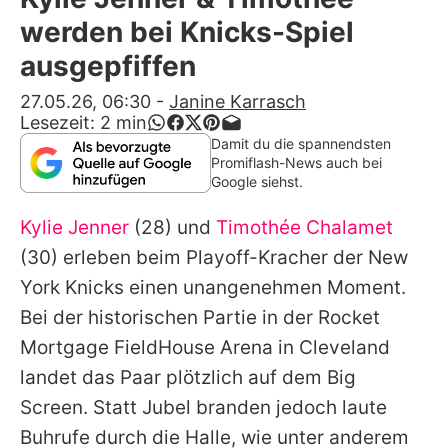
Alle Themen auf Promiflash
werden bei Knicks-Spiel
Jobs
ausgepfiffen
App runterladen
27.05.26, 06:30
-
Janine Karrasch
Lesezeit:
2
min
Team
Damit du die spannendsten
Promiflash-News auch bei
Redaktionelle Richtlinien
Google siehst.
Kylie Jenner
(28) und
Timothée Chalamet
Impressum
(30) erleben beim Playoff-Kracher der New
Datenschutzerklärung
York Knicks einen unangenehmen Moment.
Nutzungsbedingungen
Bei der historischen Partie in der Rocket
Mortgage FieldHouse Arena in Cleveland
Utiq verwalten
landet das Paar plötzlich auf dem Big
Screen. Statt Jubel branden jedoch laute
Buhrufe durch die Halle, wie unter anderem