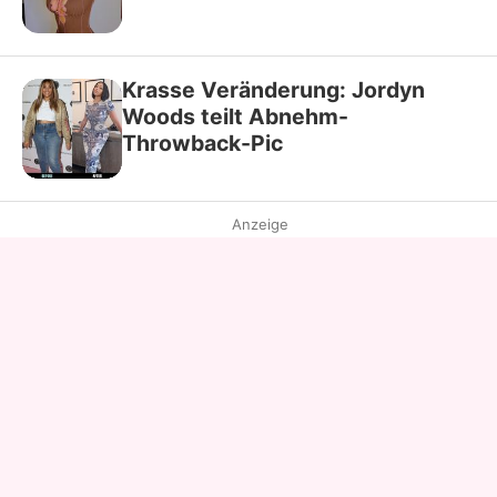
Krasse Veränderung: Jordyn
Woods teilt Abnehm-
Throwback-Pic
Anzeige