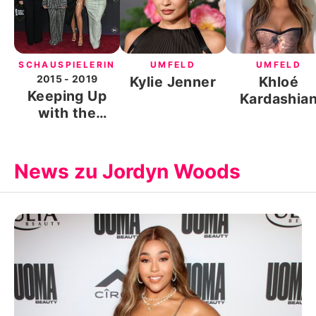
SCHAUSPIELERIN
UMFELD
UMFELD
2015
- 2019
Kylie Jenner
Khloé
Keeping Up
Kardashia
with the
Kardashians
News zu Jordyn Woods