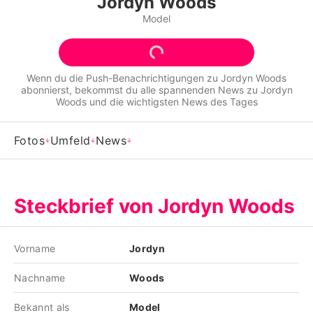
Jordyn Woods
Alle Themen auf Promiflash
Model
Jobs
App runterladen
Wenn du die Push-Benachrichtigungen zu
Jordyn Woods
abonnierst, bekommst du alle spannenden News zu
Jordyn
Team
Woods
und die wichtigsten News des Tages
Redaktionelle Richtlinien
Fotos
Umfeld
News
Impressum
Datenschutzerklärung
Steckbrief von Jordyn Woods
Nutzungsbedingungen
Utiq verwalten
Vorname
Jordyn
Nachname
Woods
Bekannt als
Model