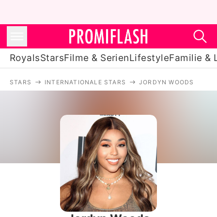
Royals
Stars
Filme & Serien
Lifestyle
Familie & 
STARS
INTERNATIONALE STARS
JORDYN WOODS
Royals
Stars
Filme & Serien
Lifestyle
Familie & Liebe
Promiflash Exklusiv