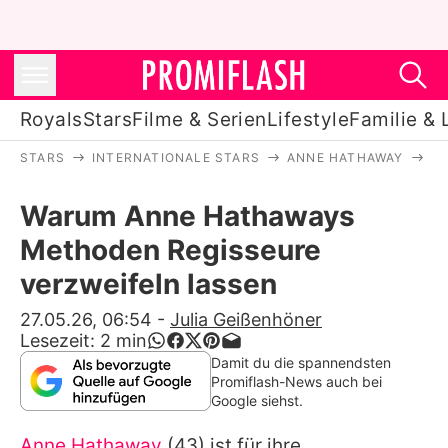
Royals
Stars
Filme & Serien
Lifestyle
Familie & 
STARS
INTERNATIONALE STARS
ANNE HATHAWAY
W
Royals
Warum Anne Hathaways
Stars
Methoden Regisseure
Filme & Serien
verzweifeln lassen
Lifestyle
27.05.26, 06:54
-
Julia Geißenhöner
Lesezeit:
2
min
Familie & Liebe
Damit du die spannendsten
Promiflash-News auch bei
Promiflash Exklusiv
Google siehst.
Anne Hathaway
(43) ist für ihre