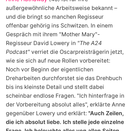
Alle Themen auf Promiflash
außergewöhnliche Arbeitsweise bekannt –
Jobs
und die bringt so manchen Regisseur
offenbar gehörig ins Schwitzen. In einem
App runterladen
Gespräch mit ihrem "Mother Mary"-
Team
Regisseur David Lowery in
"The A24
Podcast"
verriet die Oscarpreisträgerin jetzt,
Redaktionelle Richtlinien
wie sie sich auf neue Rollen vorbereitet:
Impressum
Noch vor Beginn der eigentlichen
Dreharbeiten durchforstet sie das Drehbuch
Datenschutzerklärung
bis ins kleinste Detail und stellt dabei
Nutzungsbedingungen
scheinbar endlose Fragen. "Ich hinterfrage in
Utiq verwalten
der Vorbereitung absolut alles", erklärte Anne
gegenüber Lowery und erklärt:
"Auch Zeilen,
die ich absolut liebe. Ich stelle jede einzelne
Frage. Ich beleuchte alles von allen Seiten.