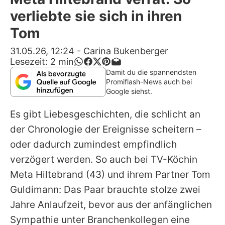
Alle Themen auf Promiflash
verliebte sie sich in ihren
Jobs
Tom
App runterladen
31.05.26, 12:24
-
Carina Bukenberger
Lesezeit:
2
min
Team
Damit du die spannendsten
Promiflash-News auch bei
Redaktionelle Richtlinien
Google siehst.
Es gibt Liebesgeschichten, die schlicht an
Impressum
der Chronologie der Ereignisse scheitern –
Datenschutzerklärung
oder dadurch zumindest empfindlich
Nutzungsbedingungen
verzögert werden. So auch bei TV-Köchin
Meta Hiltebrand
(43) und ihrem Partner Tom
Utiq verwalten
Guldimann: Das Paar brauchte stolze zwei
Jahre Anlaufzeit, bevor aus der anfänglichen
Sympathie unter Branchenkollegen eine