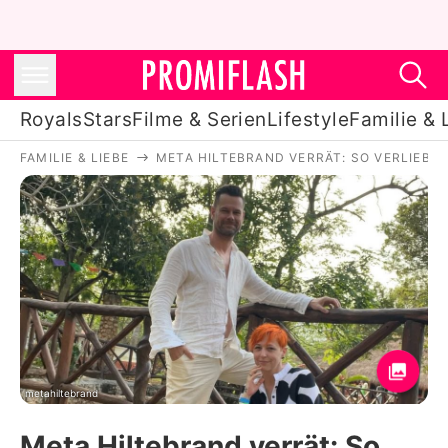
Royals
Stars
Filme & Serien
Lifestyle
Familie & 
FAMILIE & LIEBE
META HILTEBRAND VERRÄT: SO VERLIEBTE 
Royals
Stars
Filme & Serien
Lifestyle
Familie & Liebe
Promiflash Exklusiv
metahiltebrand
Meta Hiltebrand verrät: So