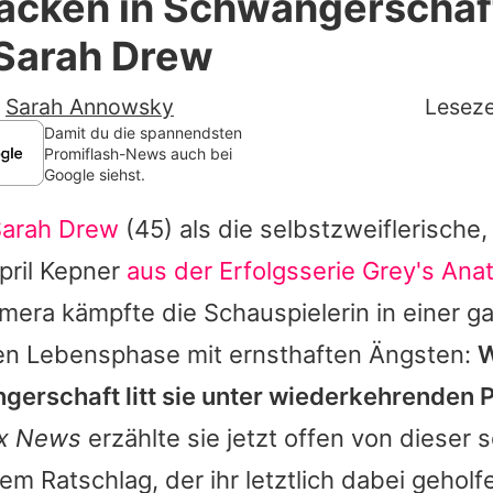
acken in Schwangerschaft
Filme & Serien
 Sarah Drew
Lifestyle
-
Sarah Annowsky
Leseze
Familie & Liebe
Damit du die spannendsten
Promiflash-News auch bei
Google siehst.
Promiflash Exklusiv
arah Drew
(45) als die selbstzweiflerische, 
Alle Themen auf Promiflash
April Kepner
aus der Erfolgsserie
Grey's Ana
Jobs
mera kämpfte die Schauspielerin in einer g
App runterladen
n Lebensphase mit ernsthaften Ängsten:
W
Team
gerschaft litt sie unter wiederkehrenden 
x News
erzählte sie jetzt offen von dieser 
Redaktionelle Richtlinien
em Ratschlag, der ihr letztlich dabei geholfe
Impressum