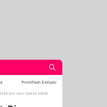
be
Promiflash Exklusiv
ESER RAT HALF SARAH DREW