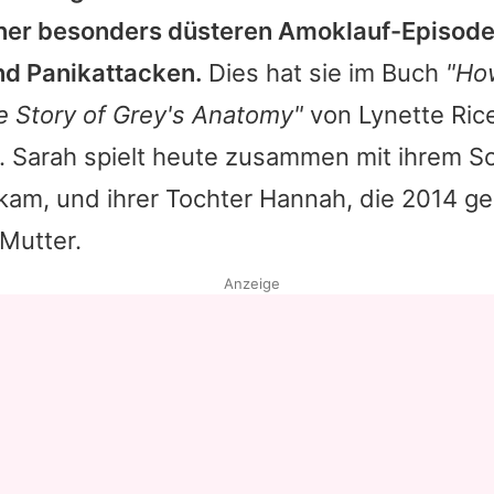
iner besonders düsteren Amoklauf-Episode –
d Panikattacken.
Dies hat sie im Buch
"Ho
de Story of
Grey's Anatomy
"
von Lynette Ric
t.
Sarah
spielt heute zusammen mit ihrem S
 kam, und ihrer Tochter Hannah, die 2014 g
Mutter.
Anzeige