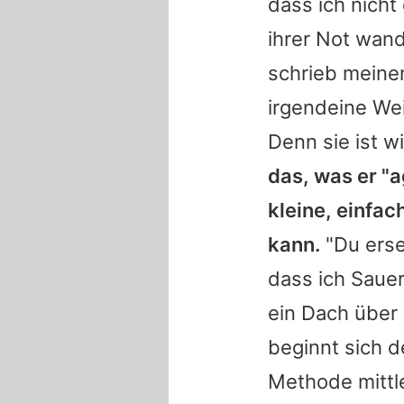
dass ich nicht 
ihrer Not wandt
schrieb meinem
irgendeine Wei
Denn sie ist w
das, was er "
kleine, einfac
kann.
"Du erse
dass ich Sauer
ein Dach über 
beginnt sich 
Methode mittle