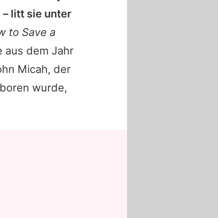
 litt sie unter
w to Save a
e aus dem Jahr
ohn Micah, der
eboren wurde,