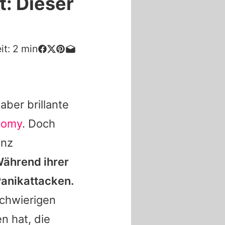
: Dieser
it:
2
min
aber brillante
tomy
. Doch
anz
ährend ihrer
Panikattacken.
schwierigen
n hat, die