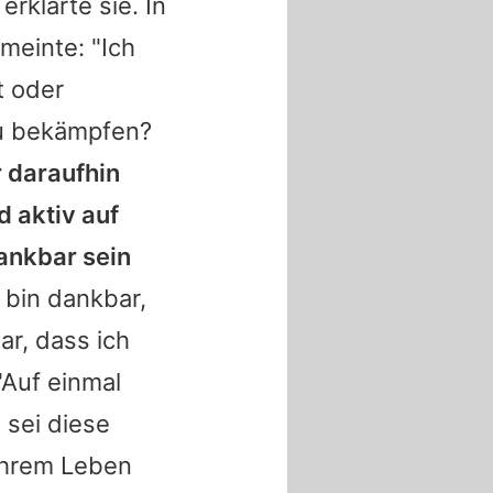
erklärte sie. In
 meinte: "Ich
t oder
zu bekämpfen?
r daraufhin
 aktiv auf
dankbar sein
 bin dankbar,
ar, dass ich
"Auf einmal
h
sei diese
 ihrem Leben