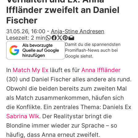
Alle Themen auf Promiflash
Iffländer zweifelt an Daniel
Jobs
Fischer
App runterladen
31.05.26, 16:00
-
Anja-Stine Andresen
Lesezeit:
2
min
Team
Damit du die spannendsten
Promiflash-News auch bei
Redaktionelle Richtlinien
Google siehst.
In
Match My Ex
läuft es für
Anna Iffländer
Impressum
(30) und
Daniel Fischer
alles andere als rund.
Datenschutzerklärung
Obwohl die beiden bereits zum zweiten Mal
Nutzungsbedingungen
als Match zusammenkommen, häufen sich
die Konflikte. Ein zentrales Thema:
Daniels
Ex
Utiq verwalten
Sabrina Wlk
. Der Realitystar bringt die
Blondine immer wieder zur Sprache – so
häufig, dass
Anna
erneut zweifelt.