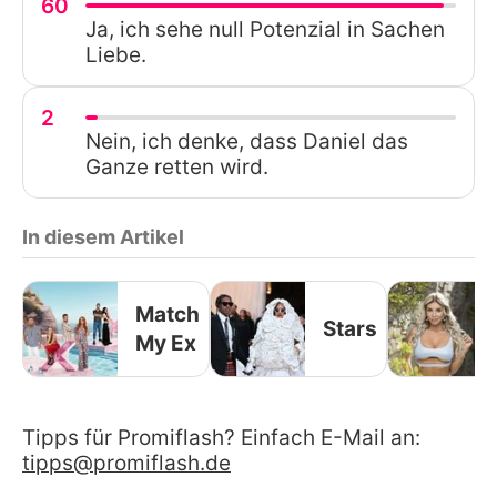
60
Ja, ich sehe null Potenzial in Sachen
Liebe.
2
Nein, ich denke, dass Daniel das
Ganze retten wird.
In diesem Artikel
Match
Stars
My Ex
Tipps für Promiflash? Einfach E-Mail an:
tipps@promiflash.de