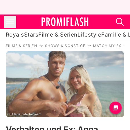
Royals
Stars
Filme & Serien
Lifestyle
Familie & 
FILME & SERIEN
SHOWS & SONSTIGE
MATCH MY EX
Royals
Stars
Filme & Serien
Lifestyle
Familie & Liebe
Promiflash Exklusiv
CH Media Entertainment
Verhalten und Ex: Anna