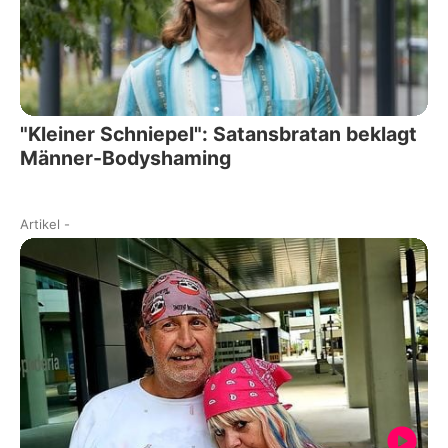
"Kleiner Schniepel": Satansbratan beklagt
Männer-Bodyshaming
Artikel
-