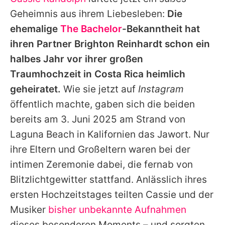
Alle Themen auf Promiflash
Geheimnis aus ihrem Liebesleben:
Die
Jobs
ehemalige
The Bachelor
-Bekanntheit hat
ihren Partner
Brighton Reinhardt
schon ein
App runterladen
halbes Jahr vor ihrer großen
Team
Traumhochzeit in Costa Rica heimlich
geheiratet.
Wie sie jetzt auf
Instagram
Redaktionelle Richtlinien
öffentlich machte, gaben sich die beiden
Impressum
bereits am 3. Juni 2025 am Strand von
Laguna Beach in Kalifornien das Jawort. Nur
Datenschutzerklärung
ihre Eltern und Großeltern waren bei der
Nutzungsbedingungen
intimen Zeremonie dabei, die fernab von
Utiq verwalten
Blitzlichtgewitter stattfand. Anlässlich ihres
ersten Hochzeitstages teilten
Cassie
und der
Musiker
bisher unbekannte Aufnahmen
dieses besonderen Moments – und sorgten