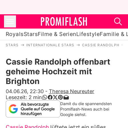
Royals
Stars
Filme & Serien
Lifestyle
Familie & 
STARS
INTERNATIONALE STARS
CASSIE RANDOLPH
Royals
Cassie Randolph offenbart
Stars
geheime Hochzeit mit
Filme & Serien
Brighton
Lifestyle
04.06.26, 22:30
-
Theresa Neureuter
Lesezeit:
2
min
Familie & Liebe
Damit du die spannendsten
Promiflash-News auch bei
Promiflash Exklusiv
Google siehst.
Cassie Randolph
lüftete jetzt ein süßes