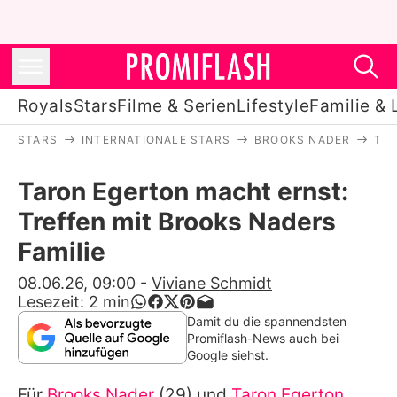
Royals
Stars
Filme & Serien
Lifestyle
Familie & 
STARS
INTERNATIONALE STARS
BROOKS NADER
TAR
Royals
Taron Egerton macht ernst:
Stars
Treffen mit Brooks Naders
Filme & Serien
Familie
Lifestyle
08.06.26, 09:00
-
Viviane Schmidt
Lesezeit:
2
min
Familie & Liebe
Damit du die spannendsten
Promiflash-News auch bei
Promiflash Exklusiv
Google siehst.
Für
Brooks Nader
(29) und
Taron Egerton