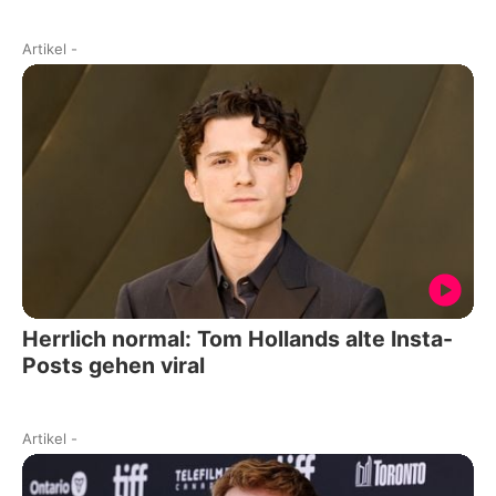
Artikel
-
Herrlich normal: Tom Hollands alte Insta-
Posts gehen viral
Artikel
-