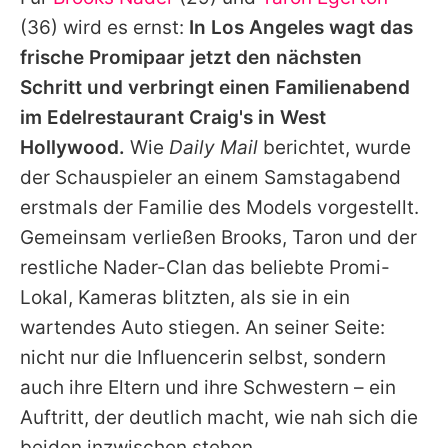
Alle Themen auf Promiflash
(36) wird es ernst:
In Los Angeles wagt das
Jobs
frische Promipaar jetzt den nächsten
Schritt und verbringt einen Familienabend
App runterladen
im Edelrestaurant Craig's in West
Team
Hollywood.
Wie
Daily Mail
berichtet, wurde
der Schauspieler an einem Samstagabend
Redaktionelle Richtlinien
erstmals der Familie des Models vorgestellt.
Impressum
Gemeinsam verließen
Brooks
,
Taron
und der
restliche Nader-Clan das beliebte Promi-
Datenschutzerklärung
Lokal, Kameras blitzten, als sie in ein
Nutzungsbedingungen
wartendes Auto stiegen. An seiner Seite:
Utiq verwalten
nicht nur die Influencerin selbst, sondern
auch ihre Eltern und ihre Schwestern – ein
Auftritt, der deutlich macht, wie nah sich die
beiden inzwischen stehen.