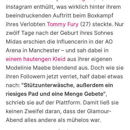
Alle Themen auf Promiflash
Instagram
enthüllt, was wirklich hinter ihrem
beeindruckenden Auftritt beim Boxkampf
Jobs
ihres Verlobten
Tommy Fury
(27) steckte. Nur
App runterladen
zwölf Tage nach der Geburt ihres Sohnes
Team
Midas erschien die Influencerin in der AO
Arena in Manchester – und sah dabei in
Redaktionelle Richtlinien
einem hautengen Kleid
aus ihrer eigenen
Impressum
Modelinie Maebe blendend aus. Doch wie sie
ihren Followern jetzt verriet, half dabei etwas
Datenschutzerklärung
nach:
"Stützunterwäsche, außerdem ein
Nutzungsbedingungen
riesiges Pad und eine Menge Gebete"
,
schrieb sie auf der Plattform. Damit ließ sie
Utiq verwalten
keinen Zweifel daran, dass der Glamour-
Abend alles andere als mühelos war.