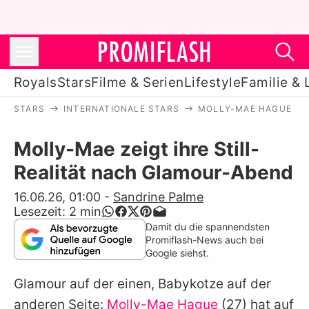
Royals
Stars
Filme & Serien
Lifestyle
Familie & 
STARS
INTERNATIONALE STARS
MOLLY-MAE HAGUE
Royals
Molly-Mae zeigt ihre Still-
Stars
Realität nach Glamour-Abend
Filme & Serien
16.06.26, 01:00
-
Sandrine Palme
Lesezeit:
2
min
Lifestyle
Damit du die spannendsten
Promiflash-News auch bei
Familie & Liebe
Google siehst.
Promiflash Exklusiv
Glamour auf der einen, Babykotze auf der
anderen Seite:
Molly-Mae Hague
(27) hat auf