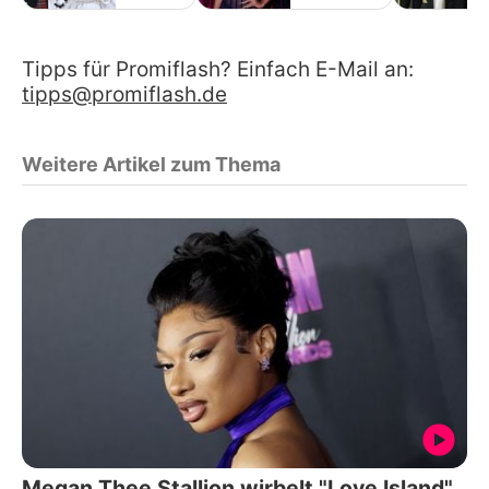
Tipps für Promiflash? Einfach E-Mail an:
tipps@promiflash.de
Weitere Artikel zum Thema
Megan Thee Stallion wirbelt "Love Island"