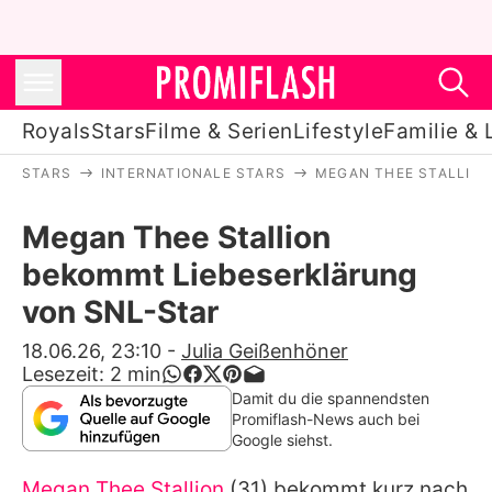
Royals
Stars
Filme & Serien
Lifestyle
Familie & 
STARS
INTERNATIONALE STARS
MEGAN THEE STALLIO
Royals
Megan Thee Stallion
Stars
bekommt Liebeserklärung
Filme & Serien
von SNL-Star
Lifestyle
18.06.26, 23:10
-
Julia Geißenhöner
Lesezeit:
2
min
Familie & Liebe
Damit du die spannendsten
Promiflash-News auch bei
Promiflash Exklusiv
Google siehst.
Megan Thee Stallion
(31) bekommt kurz nach