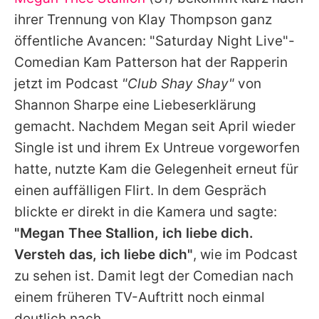
Alle Themen auf Promiflash
ihrer Trennung von
Klay Thompson
ganz
Jobs
öffentliche Avancen: "Saturday Night Live"-
Comedian Kam Patterson hat der Rapperin
App runterladen
jetzt im Podcast
"Club Shay Shay"
von
Team
Shannon Sharpe eine Liebeserklärung
gemacht. Nachdem Megan seit April wieder
Redaktionelle Richtlinien
Single ist und ihrem Ex Untreue vorgeworfen
Impressum
hatte, nutzte Kam die Gelegenheit erneut für
einen auffälligen Flirt. In dem Gespräch
Datenschutzerklärung
blickte er direkt in die Kamera und sagte:
Nutzungsbedingungen
"Megan Thee Stallion, ich liebe dich.
Utiq verwalten
Versteh das, ich liebe dich"
, wie im Podcast
zu sehen ist. Damit legt der Comedian nach
einem früheren TV-Auftritt noch einmal
deutlich nach.