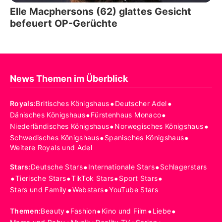
Elle Macphersons (62) glattes Gesicht
befeuert OP-Gerüchte
News Themen im Überblick
•
•
Royals
:
Britisches Königshaus
Deutscher Adel
•
•
Dänisches Königshaus
Fürstenhaus Monaco
•
•
Niederländisches Königshaus
Norwegisches Königshaus
•
•
Schwedisches Königshaus
Spanisches Königshaus
Weitere Royals und Adel
•
•
Stars
:
Deutsche Stars
Internationale Stars
Schlagerstars
•
•
•
•
Tierische Stars
TikTok Stars
Sport Stars
•
•
Stars und Family
Webstars
YouTube Stars
•
•
•
•
Themen
:
Beauty
Fashion
Kino und Film
Liebe