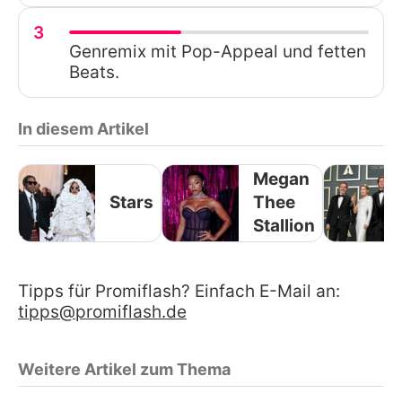
3
Genremix mit Pop-Appeal und fetten
Beats.
In diesem Artikel
Megan
Stars
Thee
Stallion
Tipps für Promiflash? Einfach E-Mail an:
tipps@promiflash.de
Weitere Artikel zum Thema