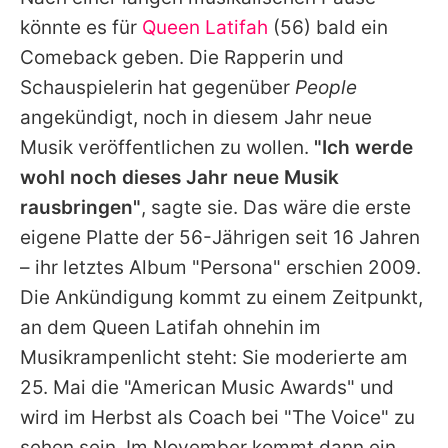
Alle Themen auf Promiflash
könnte es für
Queen Latifah
(56) bald ein
Jobs
Comeback geben. Die Rapperin und
Schauspielerin hat gegenüber
People
App runterladen
angekündigt, noch in diesem Jahr neue
Team
Musik veröffentlichen zu wollen.
"Ich werde
wohl noch dieses Jahr neue Musik
Redaktionelle Richtlinien
rausbringen"
, sagte sie. Das wäre die erste
Impressum
eigene Platte der 56-Jährigen seit 16 Jahren
– ihr letztes Album "Persona" erschien 2009.
Datenschutzerklärung
Die Ankündigung kommt zu einem Zeitpunkt,
Nutzungsbedingungen
an dem
Queen Latifah
ohnehin im
Utiq verwalten
Musikrampenlicht steht: Sie moderierte am
25. Mai die "American Music Awards" und
wird im Herbst als Coach bei "The Voice" zu
sehen sein. Im November kommt dann ein