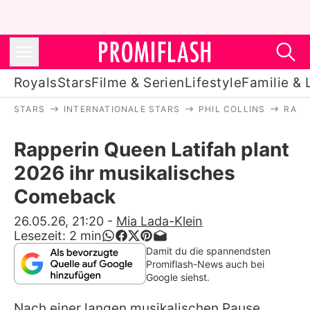
Royals
Stars
Filme & Serien
Lifestyle
Familie & 
STARS
INTERNATIONALE STARS
PHIL COLLINS
RAPP
Royals
Rapperin Queen Latifah plant
Stars
2026 ihr musikalisches
Filme & Serien
Comeback
Lifestyle
26.05.26, 21:20
-
Mia Lada-Klein
Lesezeit:
2
min
Familie & Liebe
Damit du die spannendsten
Promiflash-News auch bei
Promiflash Exklusiv
Google siehst.
Nach einer langen musikalischen Pause