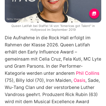
Getty Images
Queen Latifah bei Staffel 14 von "Americas got Talent" in
Hollywood im September 2019
Die Aufnahme in die Rock Hall erfolgt im
Rahmen der Klasse 2026.
Queen Latifah
erhält den Early Influence Award –
gemeinsam mit Celia Cruz, Fela Kuti, MC Lyte
und Gram Parsons. In der Performer-
Kategorie werden unter anderem
Phil Collins
(75),
Billy Idol
(70),
Iron Maiden
,
Oasis
,
Sade
,
Wu-Tang Clan
und der verstorbene Luther
Vandross geehrt. Produzent
Rick Rubin
(63)
wird mit dem Musical Excellence Award