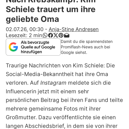
Alle Themen auf Promiflash
Schiele trauert um ihre
Jobs
geliebte Oma
App runterladen
02.07.26, 00:30
-
Anja-Stine Andresen
Lesezeit:
2
min
Team
Damit du die spannendsten
Promiflash-News auch bei
Redaktionelle Richtlinien
Google siehst.
Traurige Nachrichten von
Kim Schiele
: Die
Impressum
Social-Media-Bekanntheit hat ihre Oma
Datenschutzerklärung
verloren. Auf
Instagram
meldete sich die
Nutzungsbedingungen
Influencerin jetzt mit einem sehr
persönlichen Beitrag bei ihren Fans und teilte
Utiq verwalten
mehrere gemeinsame Fotos mit ihrer
Großmutter. Dazu veröffentlichte sie einen
langen Abschiedsbrief, in dem sie von ihrer