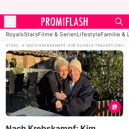
Royals
Stars
Filme & Serien
Lifestyle
Familie & 
STARS
NACH KREBSKAMPF: KIM SCHIELE TRAUERT UM IHR
Royals
Stars
Filme & Serien
Lifestyle
Familie & Liebe
Promiflash Exklusiv
Instagram / kimschiele
Nach Krebskampf: Kim