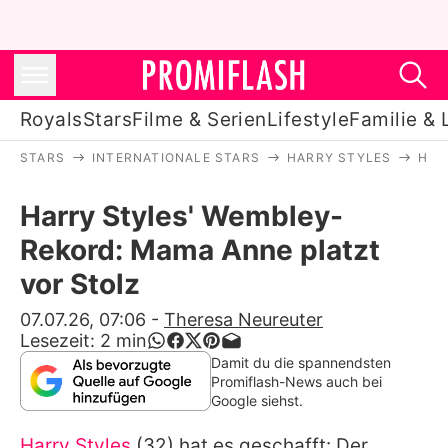
Royals
Stars
Filme & Serien
Lifestyle
Familie & 
STARS
INTERNATIONALE STARS
HARRY STYLES
HAR
Royals
Harry Styles' Wembley-
Stars
Rekord: Mama Anne platzt
Filme & Serien
vor Stolz
Lifestyle
07.07.26, 07:06
-
Theresa Neureuter
Lesezeit:
2
min
Familie & Liebe
Damit du die spannendsten
Promiflash-News auch bei
Promiflash Exklusiv
Google siehst.
Harry Styles
(32) hat es geschafft: Der