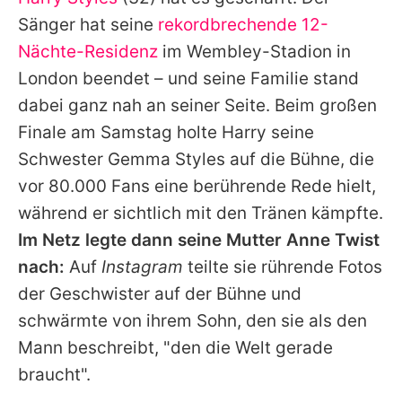
Alle Themen auf Promiflash
Sänger hat seine
rekordbrechende 12-
Jobs
Nächte-Residenz
im Wembley-Stadion in
London beendet – und seine Familie stand
App runterladen
dabei ganz nah an seiner Seite. Beim großen
Team
Finale am Samstag holte
Harry
seine
Schwester
Gemma Styles
auf die Bühne, die
Redaktionelle Richtlinien
vor 80.000 Fans eine berührende Rede hielt,
Impressum
während er sichtlich mit den Tränen kämpfte.
Im Netz legte dann seine Mutter
Anne Twist
Datenschutzerklärung
nach:
Auf
Instagram
teilte sie rührende Fotos
Nutzungsbedingungen
der Geschwister auf der Bühne und
Utiq verwalten
schwärmte von ihrem Sohn, den sie als den
Mann beschreibt, "den die Welt gerade
braucht".