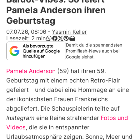
Alle Themen auf Promiflash
Pamela Anderson ihren
Jobs
Geburtstag
App runterladen
07.07.26, 08:06
-
Yasmin Keller
Lesezeit:
2
min
Team
Damit du die spannendsten
Promiflash-News auch bei
Redaktionelle Richtlinien
Google siehst.
Pamela Anderson
(59) hat ihren 59.
Impressum
Geburtstag mit einem echten Retro-Flair
Datenschutzerklärung
gefeiert – und dabei eine Hommage an eine
Nutzungsbedingungen
der ikonischsten Frauen Frankreichs
abgeliefert. Die Schauspielerin teilte auf
Utiq verwalten
Instagram
eine Reihe strahlender
Fotos und
Videos
, die sie in entspannter
Urlaubsatmosphäre zeigen: Sonne, Meer und