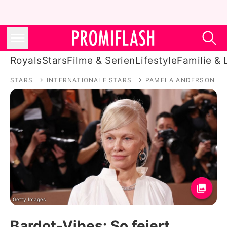
Royals
Stars
Filme & Serien
Lifestyle
Familie & 
STARS
INTERNATIONALE STARS
PAMELA ANDERSON
Royals
Stars
Filme & Serien
Lifestyle
Familie & Liebe
Promiflash Exklusiv
Getty Images
Bardot-Vibes: So feiert