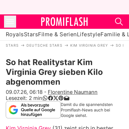
Royals
Stars
Filme & Serien
Lifestyle
Familie & 
STARS
DEUTSCHE STARS
KIM VIRGINIA GREY
SO HA
Royals
So hat Realitystar Kim
Stars
Virginia Grey sieben Kilo
Filme & Serien
abgenommen
Lifestyle
09.07.26, 06:18
-
Florentine Naumann
Lesezeit:
2
min
Familie & Liebe
Damit du die spannendsten
Promiflash-News auch bei
Promiflash Exklusiv
Google siehst.
Kim Virginia Grey
(31) zeigt sich in bester