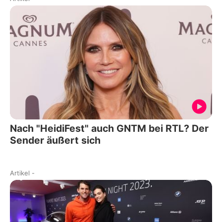
Nach "HeidiFest" auch GNTM bei RTL? Der
Sender äußert sich
Artikel
-