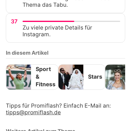
Thema das Tabu.
37
Zu viele private Details für
Instagram.
In diesem Artikel
Sport
&
Stars
Fitness
Tipps für Promiflash? Einfach E-Mail an:
tipps@promiflash.de