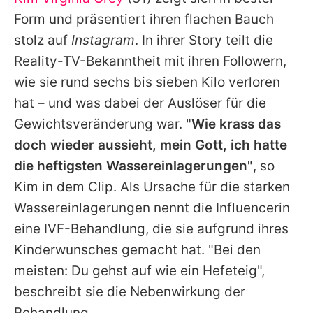
Alle Themen auf Promiflash
Form und präsentiert ihren flachen Bauch
Jobs
stolz auf
Instagram
. In ihrer Story teilt die
Reality-TV-Bekanntheit mit ihren Followern,
App runterladen
wie sie rund sechs bis sieben Kilo verloren
Team
hat – und was dabei der Auslöser für die
Gewichtsveränderung war.
"Wie krass das
Redaktionelle Richtlinien
doch wieder aussieht, mein Gott, ich hatte
Impressum
die heftigsten Wassereinlagerungen"
, so
Kim in dem Clip. Als Ursache für die starken
Datenschutzerklärung
Wassereinlagerungen nennt die Influencerin
Nutzungsbedingungen
eine IVF-Behandlung, die sie aufgrund ihres
Utiq verwalten
Kinderwunsches gemacht hat. "Bei den
meisten: Du gehst auf wie ein Hefeteig",
beschreibt sie die Nebenwirkung der
Behandlung.