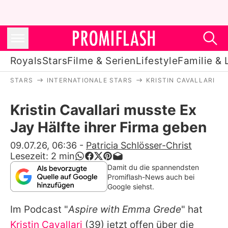
Royals
Stars
Filme & Serien
Lifestyle
Familie & 
STARS
INTERNATIONALE STARS
KRISTIN CAVALLARI
Royals
Kristin Cavallari musste Ex
Stars
Jay Hälfte ihrer Firma geben
Filme & Serien
09.07.26, 06:36
-
Patricia Schlösser-Christ
Lesezeit:
2
min
Lifestyle
Damit du die spannendsten
Promiflash-News auch bei
Familie & Liebe
Google siehst.
Promiflash Exklusiv
Im Podcast "
Aspire with Emma Grede
" hat
Kristin Cavallari
(39) jetzt offen über die