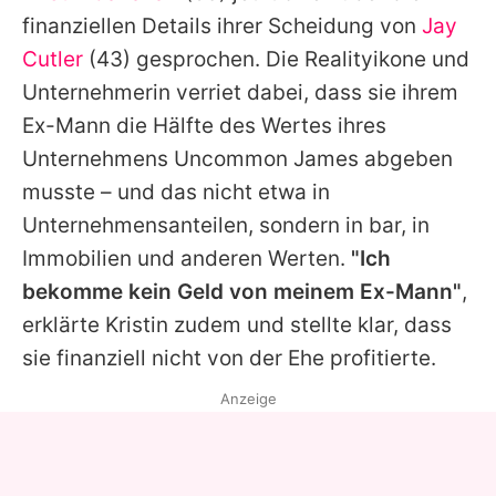
Alle Themen auf Promiflash
finanziellen Details ihrer Scheidung von
Jay
Cutler
(43) gesprochen. Die Realityikone und
Jobs
Unternehmerin verriet dabei, dass sie ihrem
App runterladen
Ex-Mann die Hälfte des Wertes ihres
Team
Unternehmens Uncommon James abgeben
musste – und das nicht etwa in
Redaktionelle Richtlinien
Unternehmensanteilen, sondern in bar, in
Impressum
Immobilien und anderen Werten.
"Ich
bekomme kein Geld von meinem Ex-Mann"
,
Datenschutzerklärung
erklärte
Kristin
zudem und stellte klar, dass
Nutzungsbedingungen
sie finanziell nicht von der Ehe profitierte.
Utiq verwalten
Anzeige