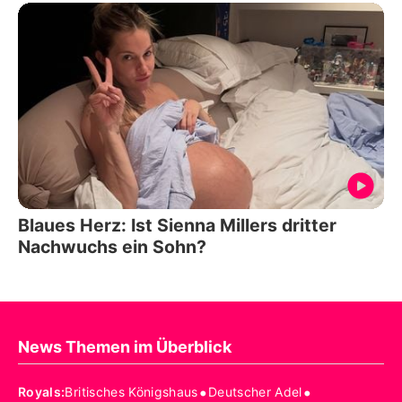
Blaues Herz: Ist Sienna Millers dritter
Nachwuchs ein Sohn?
News Themen im Überblick
•
•
Royals
:
Britisches Königshaus
Deutscher Adel