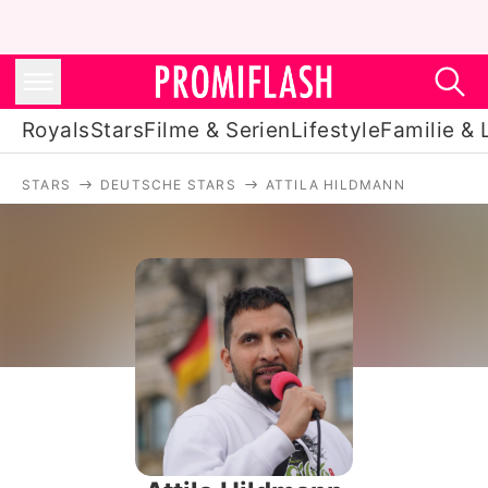
Royals
Stars
Filme & Serien
Lifestyle
Familie & 
STARS
DEUTSCHE STARS
ATTILA HILDMANN
Royals
Stars
Filme & Serien
Lifestyle
Familie & Liebe
Promiflash Exklusiv