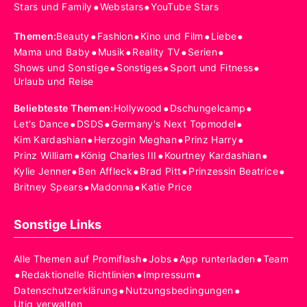
•
•
Stars und Family
Webstars
YouTube Stars
•
•
•
•
Themen
:
Beauty
Fashion
Kino und Film
Liebe
•
•
•
•
Mama und Baby
Musik
Reality TV
Serien
•
•
•
Shows und Sonstige
Sonstiges
Sport und Fitness
Urlaub und Reise
•
•
Beliebteste Themen
:
Hollywood
Dschungelcamp
•
•
•
Let's Dance
DSDS
Germany's Next Topmodel
•
•
•
Kim Kardashian
Herzogin Meghan
Prinz Harry
•
•
•
Prinz William
König Charles III
Kourtney Kardashian
•
•
•
•
Kylie Jenner
Ben Affleck
Brad Pitt
Prinzessin Beatrice
•
•
Britney Spears
Madonna
Katie Price
Sonstige Links
•
•
•
Alle Themen auf Promiflash
Jobs
App runterladen
Team
•
•
•
Redaktionelle Richtlinien
Impressum
•
•
Datenschutzerklärung
Nutzungsbedingungen
Utiq verwalten