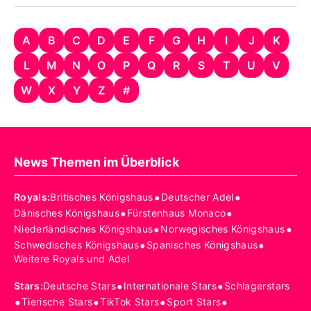
A
B
C
D
E
F
G
H
I
J
K
L
M
N
O
P
Q
R
S
T
U
V
W
X
Y
Z
#
News Themen im Überblick
•
•
Royals
:
Britisches Königshaus
Deutscher Adel
•
•
Dänisches Königshaus
Fürstenhaus Monaco
•
•
Niederländisches Königshaus
Norwegisches Königshaus
•
•
Schwedisches Königshaus
Spanisches Königshaus
Weitere Royals und Adel
•
•
Stars
:
Deutsche Stars
Internationale Stars
Schlagerstars
•
•
•
•
Tierische Stars
TikTok Stars
Sport Stars