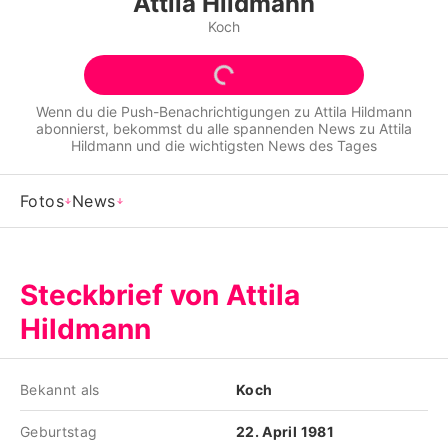
Attila Hildmann
Alle Themen auf Promiflash
Koch
Jobs
App runterladen
Wenn du die Push-Benachrichtigungen zu
Attila Hildmann
abonnierst, bekommst du alle spannenden News zu
Attila
Team
Hildmann
und die wichtigsten News des Tages
Redaktionelle Richtlinien
Fotos
News
Impressum
Datenschutzerklärung
Steckbrief von Attila
Nutzungsbedingungen
Hildmann
Utiq verwalten
Bekannt als
Koch
Geburtstag
22. April 1981