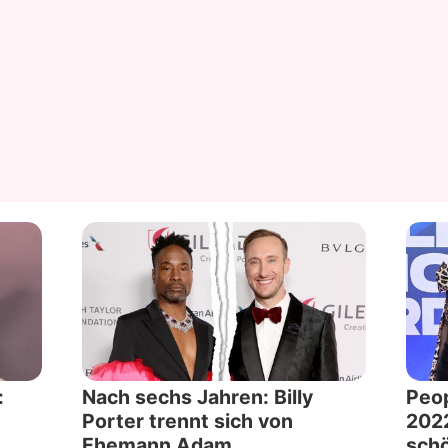
:
Nach sechs Jahren: Billy
Peop
Porter trennt sich von
2022
Ehemann Adam
sch