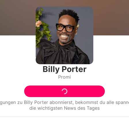
Filme & Serien
Lifestyle
Familie & Liebe
Promiflash Exklusiv
Alle Themen auf Promiflash
Billy Porter
Promi
Jobs
App runterladen
Team
igungen zu
Billy Porter
abonnierst, bekommst du alle span
die wichtigsten News des Tages
Redaktionelle Richtlinien
Impressum