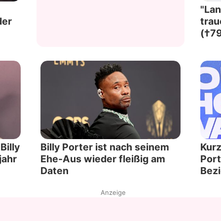
"Lan
der
trau
(†79
Billy
Billy Porter ist nach seinem
Kurz
jahr
Ehe-Aus wieder fleißig am
Port
Daten
Bez
Anzeige