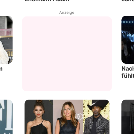
Anzeige
m
Nach
fühl