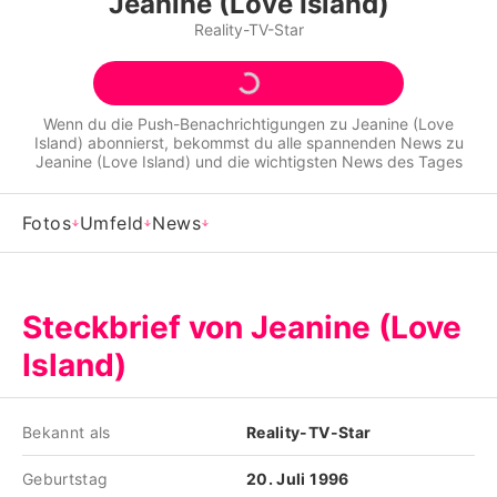
Jeanine (Love Island)
Alle Themen auf Promiflash
Reality-TV-Star
Jobs
App runterladen
Wenn du die Push-Benachrichtigungen zu
Jeanine (Love
Island)
abonnierst, bekommst du alle spannenden News zu
Team
Jeanine (Love Island)
und die wichtigsten News des Tages
Redaktionelle Richtlinien
Fotos
Umfeld
News
Impressum
Datenschutzerklärung
Steckbrief von Jeanine (Love
Nutzungsbedingungen
Island)
Utiq verwalten
Bekannt als
Reality-TV-Star
Geburtstag
20. Juli 1996