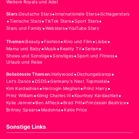
Weitere Royals und Adel
•
•
Stars
:
Deutsche Stars
Internationale Stars
Schlagerstars
•
•
•
•
Tierische Stars
TikTok Stars
Sport Stars
•
•
Stars und Family
Webstars
YouTube Stars
•
•
•
•
Themen
:
Beauty
Fashion
Kino und Film
Liebe
•
•
•
•
Mama und Baby
Musik
Reality TV
Serien
•
•
•
Shows und Sonstige
Sonstiges
Sport und Fitness
Urlaub und Reise
•
•
Beliebteste Themen
:
Hollywood
Dschungelcamp
•
•
•
Let's Dance
DSDS
Germany's Next Topmodel
•
•
•
Kim Kardashian
Herzogin Meghan
Prinz Harry
•
•
•
Prinz William
König Charles III
Kourtney Kardashian
•
•
•
•
Kylie Jenner
Ben Affleck
Brad Pitt
Prinzessin Beatrice
•
•
Britney Spears
Madonna
Katie Price
Sonstige Links