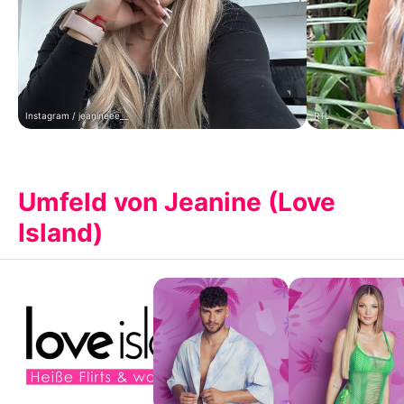
Instagram / jeanineee__
RTL
Umfeld von Jeanine (Love
Island)