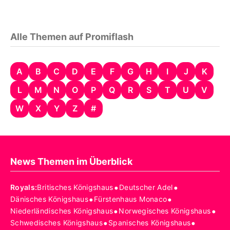
Alle Themen auf Promiflash
A
B
C
D
E
F
G
H
I
J
K
L
M
N
O
P
Q
R
S
T
U
V
W
X
Y
Z
#
News Themen im Überblick
•
•
Royals
:
Britisches Königshaus
Deutscher Adel
•
•
Dänisches Königshaus
Fürstenhaus Monaco
•
•
Niederländisches Königshaus
Norwegisches Königshaus
•
•
Schwedisches Königshaus
Spanisches Königshaus