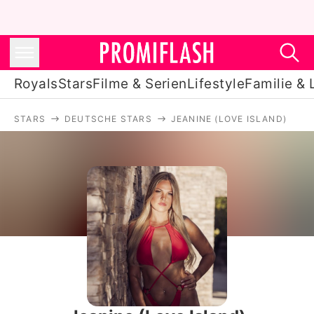
Royals
Stars
Filme & Serien
Lifestyle
Familie & 
STARS
DEUTSCHE STARS
JEANINE (LOVE ISLAND)
Royals
Stars
Filme & Serien
Lifestyle
Familie & Liebe
Promiflash Exklusiv